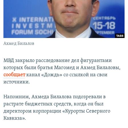
РАСПИСАНИЕ ВЕЩАНИЯ
ПОДПИШИТЕСЬ НА РАССЫЛКУ
СОЦИАЛЬНЫЕ СЕТИ
Ахмед Билалов
МВД закрыло расследование дел фигурантами
которых были братья Магомед и Ахмед Билаловы,
Все сайты РСЕ/РС
сообщает
канал «Дождь» со ссылкой на свои
источники.
Напомним, Ахмеда Билалова подозревали в
растрате бюджетных средств, когда он был
директором корпорации «Курорты Северного
Кавказа».