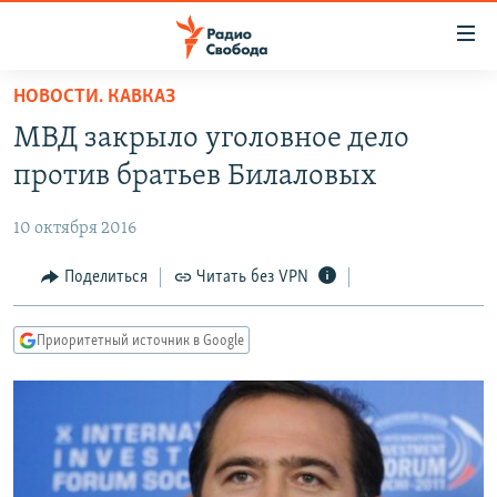
Ссылки
для
упрощенного
НОВОСТИ. КАВКАЗ
ПРОГРАММЫ
доступа
МВД закрыло уголовное дело
ПОДКАСТЫ
Вернуться
против братьев Билаловых
к
АВТОРСКИЕ ПРОЕКТЫ
основному
10 октября 2016
ЦИТАТЫ СВОБОДЫ
содержанию
Вернутся
МНЕНИЯ
Поделиться
Читать без VPN
к
КУЛЬТУРА
главной
Приоритетный источник в Google
навигации
IDEL.РЕАЛИИ
Вернутся
КАВКАЗ.РЕАЛИИ
к
СЕВЕР.РЕАЛИИ
поиску
СИБИРЬ.РЕАЛИИ