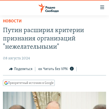
Ссылки
для
упрощенного
НОВОСТИ
ПРОГРАММЫ
доступа
Путин расширил критерии
ПОДКАСТЫ
Вернуться
признания организаций
к
АВТОРСКИЕ ПРОЕКТЫ
"нежелательными"
основному
ЦИТАТЫ СВОБОДЫ
содержанию
08 августа 2024
Вернутся
МНЕНИЯ
к
Поделиться
Читать без VPN
КУЛЬТУРА
главной
навигации
IDEL.РЕАЛИИ
Приоритетный источник в Google
Вернутся
КАВКАЗ.РЕАЛИИ
к
СЕВЕР.РЕАЛИИ
поиску
СИБИРЬ.РЕАЛИИ