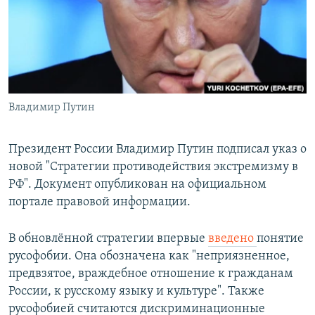
РАСПИСАНИЕ ВЕЩАНИЯ
ПОДПИШИТЕСЬ НА РАССЫЛКУ
СОЦИАЛЬНЫЕ СЕТИ
Владимир Путин
Президент России Владимир Путин подписал указ о
новой "Стратегии противодействия экстремизму в
Все сайты РСЕ/РС
РФ". Документ опубликован на официальном
портале правовой информации.
В обновлённой стратегии впервые
введено
понятие
русофобии. Она обозначена как "неприязненное,
предвзятое, враждебное отношение к гражданам
России, к русскому языку и культуре". Также
русофобией считаются дискриминационные