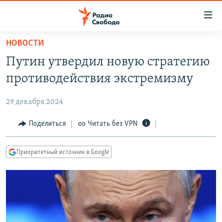
Ссылки
для
упрощенного
НОВОСТИ
ПРОГРАММЫ
доступа
Путин утвердил новую стратегию
ПОДКАСТЫ
Вернуться
противодействия экстремизму
к
АВТОРСКИЕ ПРОЕКТЫ
основному
29 декабря 2024
ЦИТАТЫ СВОБОДЫ
содержанию
Вернутся
МНЕНИЯ
Поделиться
Читать без VPN
к
КУЛЬТУРА
главной
Приоритетный источник в Google
навигации
IDEL.РЕАЛИИ
Вернутся
КАВКАЗ.РЕАЛИИ
к
СЕВЕР.РЕАЛИИ
поиску
СИБИРЬ.РЕАЛИИ