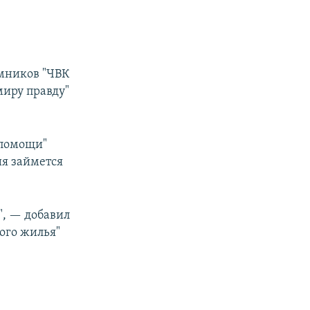
мников "ЧВК
миру правду"
 помощи"
ия займется
", — добавил
ого жилья"