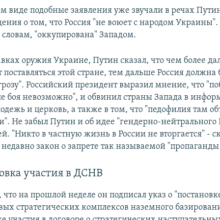
ом виде подобные заявления уже звучали в речах Пути
ения о том, что Россия "не воюет с народом Украины".
о словам, "оккупирована" Западом.
тавках оружия Украине, Путин сказал, что чем более д
 поставляться этой стране, тем дальше Россия должна 
грозу". Российский президент выразил мнение, что "п
ле боя невозможно", и обвинил страны Запада в инфо
одежь и церковь, а также в том, что "педофилия там о
". Не забыл Путин и об идее "гендерно-нейтрального Б
й. "Никто в частную жизнь в России не вторгается" - с
недавно закон о запрете так называемой "пропаганды
овка участия в ДСНВ
 что на прошлой неделе он подписал указ о "постановк
вых стратегических комплексов наземного базировани
ке участия в договоре о стратегических наступательны