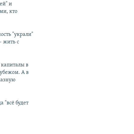
ей" и
ми, кто
ость "украли"
— жить с
и капиталы в
рубежом. А в
казную
а "всё будет