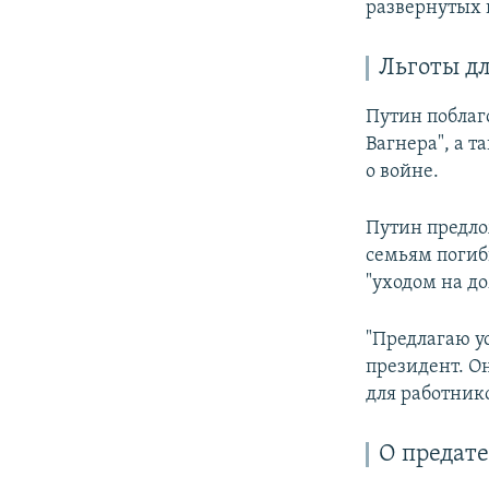
развернутых 
Льготы д
Путин поблаг
Вагнера", а 
о войне.
Путин предло
семьям погиб
"уходом на д
"Предлагаю ус
президент. О
для работник
О предате