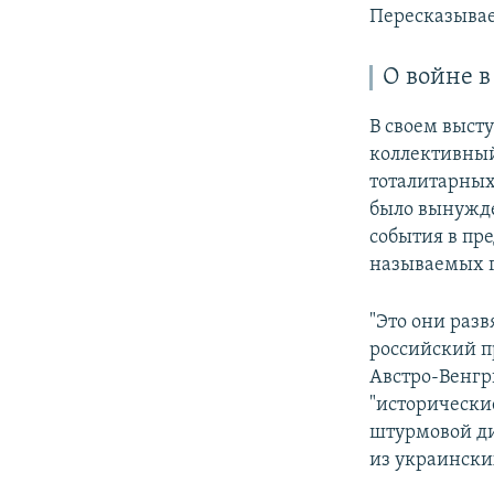
Пересказывае
О войне 
В своем выст
коллективный
тоталитарных
было вынужде
события в пре
называемых г
"Это они разв
российский п
Австро-Венгр
"исторически
штурмовой ди
из украински