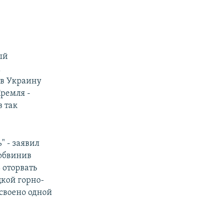
ый
х
 в Украину
ремля -
в так
" - заявил
 обвинив
 оторвать
цкой горно-
своено одной