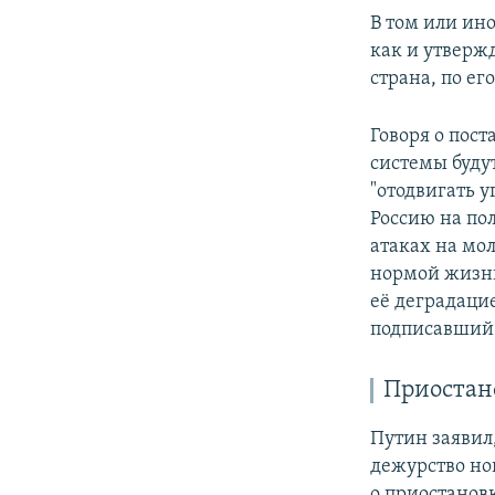
В том или ин
как и утвержд
страна, по ег
Говоря о пос
системы будут
"отодвигать у
Россию на по
атаках на мол
нормой жизни
её деградацие
подписавший 
Приостан
Путин заявил,
дежурство но
о приостанов