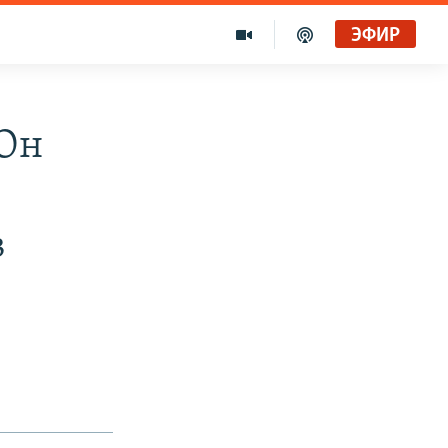
ЭФИР
 Он
в