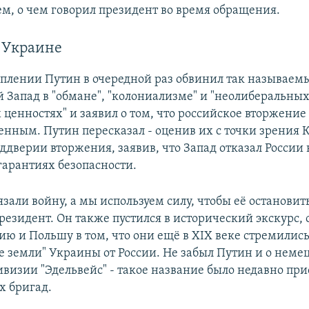
м, о чем говорил президент во время обращения.
в Украине
уплении Путин в очередной раз обвинил так называем
 Запад в "обмане", "колониализме" и "неолиберальны
 ценностях" и заявил о том, что российское вторжение
нным. Путин пересказал - оценив их с точки зрения К
ддверии вторжения, заявив, что Запад отказал России 
арантиях безопасности.
язали войну, а мы используем силу, чтобы её остановить
резидент. Он также пустился в исторический экскурс,
ию и Польшу в том, что они ещё в XIX веке стремились
е земли" Украины от России. Не забыл Путин и о неме
визии "Эдельвейс" - такое название было недавно при
х бригад.