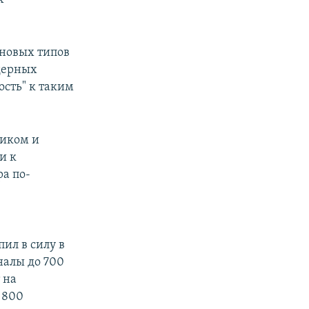
 новых типов
ядерных
ость" к таким
ликом и
и к
ра по-
ил в силу в
налы до 700
 на
 800