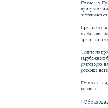
По словам Пут
пригрозил им 
отступился от
Президент та
на Западе пос
арестованным
"Никто из про
зарубежных ба
разговорах н
роскошь новы
Путин сказал,
хорошо".
Образова