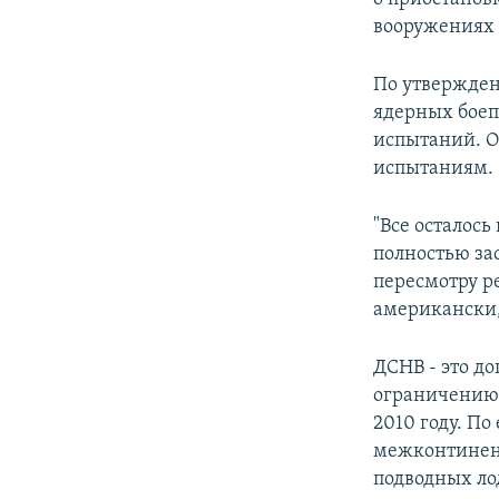
вооружениях 
По утвержден
ядерных боеп
испытаний. О
испытаниям.
"Все осталос
полностью за
пересмотру р
американски, 
ДСНВ - это д
ограничению 
2010 году. П
межконтинент
подводных ло