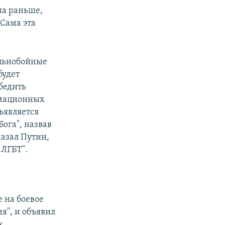
на раньше,
 Сама эта
альнобойные
будет
обедить
рмационных
бъявляется
ога", назвав
казал Путин,
 ЛГБТ".
е на боевое
я", и объявил
х