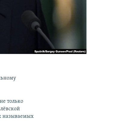
льному
не только
млёвской
ак называемых