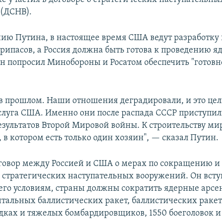
(ДСНВ).
ию Путина, в настоящее время США ведут разработку
рипасов, а Россия должна быть готова к проведению 
н попросил Минобороны и Росатом обеспечить "готовн
ь в прошлом. Наши отношения деградировали, и это це
слуга США. Именно они после распада СССР приступил
езультатов Второй Мировой войны. К строительству ми
в котором есть только один хозяин", — сказал Путин.
оговор между Россией и США о мерах по сокращению и
стратегических наступательных вооружений. Он вступ
о его условиям, страны должны сократить ядерные арсе
альных баллистических ракет, баллистических ракет
дках и тяжелых бомбардировщиков, 1550 боеголовок и