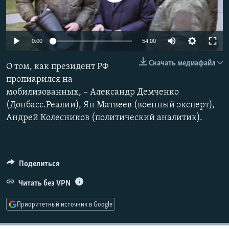
РАСПИСАНИЕ ВЕЩАНИЯ
ПОДПИШИТЕСЬ НА РАССЫЛКУ
Auto
0:00
54:00
СОЦИАЛЬНЫЕ СЕТИ
240p
Скачать медиафайл
О том, как президент РФ
360p
пропиарился на
мобилизованных, – Александр Демченко
480p
Auto
240p
360p
480p
(Донбасс.Реалии), Ян Матвеев (военный эксперт),
720p
Андрей Колесников (политический аналитик).
720p
1080p
Все сайты РСЕ/РС
1080p
Поделиться
Читать без VPN
Приоритетный источник в Google