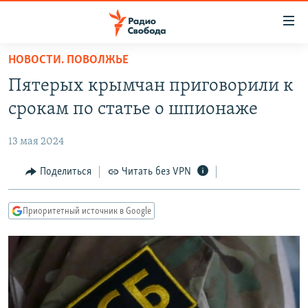
Ссылки
для
упрощенного
НОВОСТИ. ПОВОЛЖЬЕ
ПРОГРАММЫ
доступа
Пятерых крымчан приговорили к
ПОДКАСТЫ
Вернуться
срокам по статье о шпионаже
к
АВТОРСКИЕ ПРОЕКТЫ
основному
13 мая 2024
ЦИТАТЫ СВОБОДЫ
содержанию
Вернутся
МНЕНИЯ
Поделиться
Читать без VPN
к
КУЛЬТУРА
главной
Приоритетный источник в Google
навигации
IDEL.РЕАЛИИ
Вернутся
КАВКАЗ.РЕАЛИИ
к
СЕВЕР.РЕАЛИИ
поиску
СИБИРЬ.РЕАЛИИ