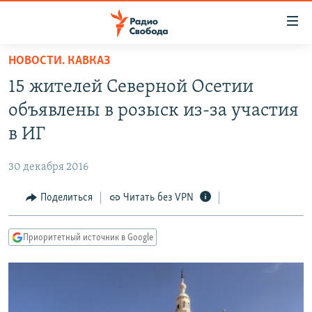
Ссылки
для
упрощенного
НОВОСТИ. КАВКАЗ
ПРОГРАММЫ
доступа
15 жителей Северной Осетии
ПОДКАСТЫ
Вернуться
объявлены в розыск из-за участия
к
АВТОРСКИЕ ПРОЕКТЫ
в ИГ
основному
ЦИТАТЫ СВОБОДЫ
содержанию
30 декабря 2016
Вернутся
МНЕНИЯ
к
Поделиться
Читать без VPN
КУЛЬТУРА
главной
навигации
IDEL.РЕАЛИИ
Приоритетный источник в Google
Вернутся
КАВКАЗ.РЕАЛИИ
к
СЕВЕР.РЕАЛИИ
поиску
СИБИРЬ.РЕАЛИИ