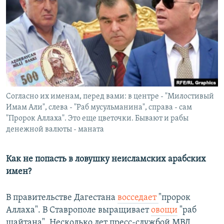
РАСПИСАНИЕ ВЕЩАНИЯ
ПОДПИШИТЕСЬ НА РАССЫЛКУ
СОЦИАЛЬНЫЕ СЕТИ
Согласно их именам, перед вами: в центре - "Милостивый
Имам Али", слева - "Раб мусульманина", справа - сам
"Пророк Аллаха". Это еще цветочки. Бывают и рабы
Все сайты РСЕ/РС
денежной валюты - маната
Как не попасть в ловушку неисламских арабских
имен?
В правительстве Дагестана
восседает
"пророк
Аллаха". В Ставрополе выращивает
овощи
"раб
шайтана". Несколько лет пресс-службой МВД