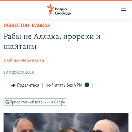
Ссылки
для
упрощенного
ОБЩЕСТВО. КАВКАЗ
ПРОГРАММЫ
доступа
Рабы не Аллаха, пророки и
ПОДКАСТЫ
Вернуться
шайтаны
к
АВТОРСКИЕ ПРОЕКТЫ
основному
Любовь Меренкова
ЦИТАТЫ СВОБОДЫ
содержанию
Вернутся
10 апреля 2018
МНЕНИЯ
к
КУЛЬТУРА
Поделиться
Читать без VPN
главной
навигации
IDEL.РЕАЛИИ
Вернутся
Приоритетный источник в Google
КАВКАЗ.РЕАЛИИ
к
СЕВЕР.РЕАЛИИ
поиску
СИБИРЬ.РЕАЛИИ