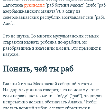
Дагестана
руководил
"раб богини Манат" (либо "раб
азербайджанского маната"?), а одну из
северокавказских республик возглавляет сын "раба
Али"…
Это не шутка. Во многих мусульманских семьях
стараются назвать ребенка по-арабски, не
разобравшись в значении имени. Это приводит к
казусам.
Понять, чей ты раб
Главный имам Московской соборной мечети
Ильдар Аляутдинов говорит, что по исламу - так:
если первая часть имени – "абду" ("раб"), то вторая
непременно должна обозначать Аллаха. Чтобы
сделать верный выбор, следует обратиться к