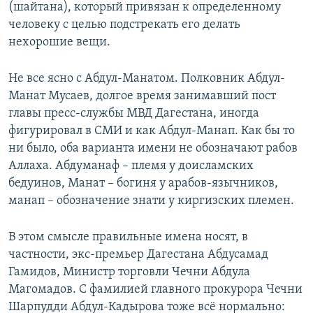
(шайтана), который привязан к определенному
человеку с целью подстрекать его делать
нехорошие вещи.
Не все ясно с Абдул-Манатом. Полковник Абдул-
Манат Мусаев, долгое время занимавший пост
главы пресс-службы МВД Дагестана, иногда
фигурировал в СМИ и как Абдул-Манап. Как бы то
ни было, оба варианта имени не обозначают рабов
Аллаха. Абдуманаф – племя у доисламских
бедуинов, Манат – богиня у арабов-язычников,
манап – обозначение знати у киргизских племен.
В этом смысле правильные имена носят, в
частности, экс-премьер Дагестана Абдусамад
Гамидов, Министр торговли Чечни Абдула
Магомадов. С фамилией главного прокурора Чечни
Шарпудди Абдул-Кадырова тоже всё нормально: