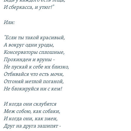
Ведь у каждого есть теща,
И сберкасса, и утюг!"
Или:
"Если ты такой красивый,
А вокруг одни уроды,
Консерваторы сплошные,
Прохиндеи и вруны -
Не пускай к себе их близко,
Отбивайся что есть мочи,
Отгоняй метлой поганой,
Не блокируйся ни с кем!
И когда они склубятся
Меж собою, как собаки,
И когда они, как змеи,
Друг на друга зашипят -