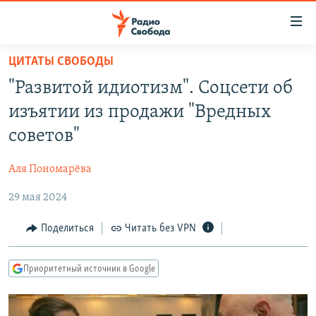
Ссылки
для
упрощенного
ЦИТАТЫ СВОБОДЫ
ПРОГРАММЫ
доступа
"Развитой идиотизм". Соцсети об
ПОДКАСТЫ
Вернуться
изъятии из продажи "Вредных
к
АВТОРСКИЕ ПРОЕКТЫ
советов"
основному
ЦИТАТЫ СВОБОДЫ
содержанию
Аля Пономарёва
Вернутся
МНЕНИЯ
к
29 мая 2024
КУЛЬТУРА
главной
навигации
IDEL.РЕАЛИИ
Поделиться
Читать без VPN
Вернутся
КАВКАЗ.РЕАЛИИ
к
Приоритетный источник в Google
СЕВЕР.РЕАЛИИ
поиску
СИБИРЬ.РЕАЛИИ