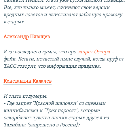
Свинкой Пеппой. И вот уже сутки пылают станицы.
Все, кто только может, сочиняют свои версии
вредных советов и выискивают забавную крамолу
в старых
Александр Плющев
Я до последнего думал, что про
запрет Остера
–
фейк. Кстати, нечастый ныне случай, когда пруф от
ТАСС говорит, что информация правдива.
Константин Калачев
И опять полумеры.
- Где запрет "Красной шапочки" со сценами
каннибализма и "Трех поросят", которые
оскорбляют чувства наших старых друзей из
Талибана (запрещено в России)?