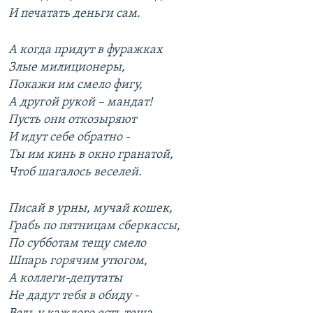
И печатать деньги сам.
А когда придут в фуражках
Злые милиционеры,
Покажи им смело фигу,
А другой рукой – мандат!
Пусть они откозыряют
И идут себе обратно -
Ты им кинь в окно гранатой,
Чтоб шагалось веселей.
Писай в урны, мучай кошек,
Грабь по пятницам сберкассы,
По субботам тещу смело
Шпарь горячим утюгом,
А коллеги-депутаты
Не дадут тебя в обиду -