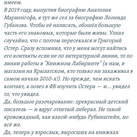
имеем.
В 2019 году, выпустив биографию Анатолия
Мариенгофа, я тут же сел за биографию Леонида
Губанова. Чтобы её написать, обошёл большую
часть его знакомых, которые были живы. Узнал
случайно, что с поэтом пересекался и Григорий
Остер. Сразу вспомнил, что у меня могут найтись
его контакты если не по литературной линии, то по
линии работы в "Книжном Лабиринте" (к нам, в
магазин на Крылатском, кто только ни захаживал в
самом начала 2010-х!). Но прежде, чем искать
контакт, я полез в ФБ изучить Остера — и... увидел
то, что увидел.
Да, большое разочарование: прекрасный детский
писатель — и вдруг отпетый либерал. Не такой
кровожадный, как какой-нибудь Рубинштейн, но
всё же.
Да, теперь у взрослых, выросших на книжках