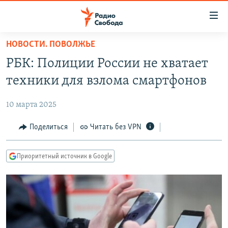
Ссылки
для
упрощенного
НОВОСТИ. ПОВОЛЖЬЕ
ПРОГРАММЫ
доступа
РБК: Полиции России не хватает
ПОДКАСТЫ
Вернуться
техники для взлома смартфонов
к
АВТОРСКИЕ ПРОЕКТЫ
основному
10 марта 2025
ЦИТАТЫ СВОБОДЫ
содержанию
Вернутся
МНЕНИЯ
Поделиться
Читать без VPN
к
КУЛЬТУРА
главной
Приоритетный источник в Google
навигации
IDEL.РЕАЛИИ
Вернутся
КАВКАЗ.РЕАЛИИ
к
СЕВЕР.РЕАЛИИ
поиску
СИБИРЬ.РЕАЛИИ