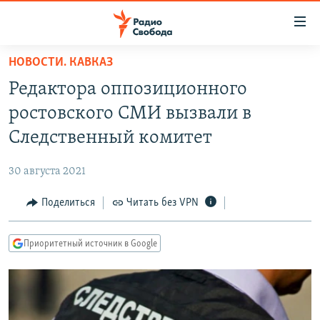
Ссылки
для
упрощенного
НОВОСТИ. КАВКАЗ
ПРОГРАММЫ
доступа
Редактора оппозиционного
ПОДКАСТЫ
Вернуться
ростовского СМИ вызвали в
к
АВТОРСКИЕ ПРОЕКТЫ
Следственный комитет
основному
ЦИТАТЫ СВОБОДЫ
содержанию
30 августа 2021
Вернутся
МНЕНИЯ
к
Поделиться
Читать без VPN
КУЛЬТУРА
главной
навигации
IDEL.РЕАЛИИ
Приоритетный источник в Google
Вернутся
КАВКАЗ.РЕАЛИИ
к
СЕВЕР.РЕАЛИИ
поиску
СИБИРЬ.РЕАЛИИ