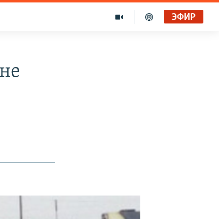
ЭФИР
ане