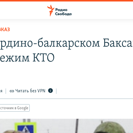
ВКАЗ
ардино-балкарском Бакс
режим КТО
ся
Читать без VPN
сточник в Google