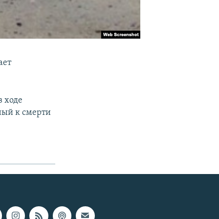
ает
в ходе
ный к смерти