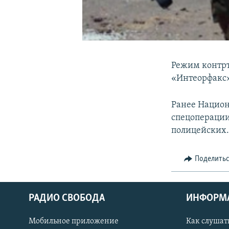
Режим контрт
«Интеорфакс»
Ранее Национ
спецоперации
полицейских
Поделить
РАДИО СВОБОДА
ИНФОРМ
Мобильное приложение
Как слушат
СОЦИАЛЬНЫЕ СЕТИ