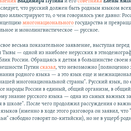
вления
Владимира Путина
и его
советника
Елены Ямп
 следует, что русский должен быть родным языком все
дно иллюстрируют то, о чем говорилось уже давно: Рос
онцепцию
многонационального
государства и превраща
ьное и монолингвистическое — русское.
 свое весьма показательное заявление, выступая перед
Тывы — одной из наиболее нерусских в этнодемогра
блик России. Обращаясь к детям в большинстве своем 
внешности Путин
сказал
, что невозможно [полноценно 
 знания родного языка — а это язык еще и межнациона
нашей многонациональной страны". Русский язык, по е
все народы России в единый, общий организм, в общи
тому знание русского языка — одна из самых важных з
я в школе". После чего продолжил рассуждения о важн
языков (именно в ходе этого разговора он заявил, что
ьи" свободно говорят по-китайски), но не в ущерб род