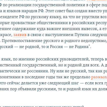
Ф по реализации государственной политики в сфере п
а и языков народов РФ. Этот совет был создан вместо 
езиденте РФ по русскому языку, на что не упустили в
орые провластные общественники в российских респу
еннее содержание куда важнее внешних вывесок, а ег
 красе,
заявив
в связи с выступлением Путина следующ
. Противопоставление русского и родного недопустимо,
русский — не родной, то и Россия — не Родина".
й язык, по мнению российских руководителей, теперь в
нственный государственный, но и родной для всех. А д
фактически не россиянин. Ну или не русский, так как 
понятиями в последние годы так же предельно
размыл
, что сейчас делается уже следующий шаг — если всех 
авних пор объявили русскими, то и родной язык их дол