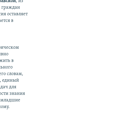
ольской
, из
х граждан
сия оставляет
ется в
фическом
явно
жить в
льного
го словам,
й, единый
адач для
ости знания
 "младшие
ному.