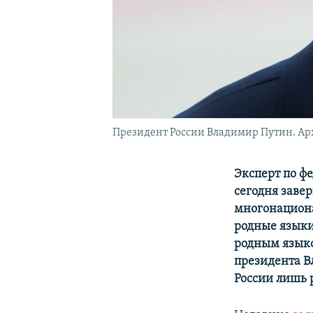
Президент России Владимир Путин. Ар
Эксперт по ф
сегодня заве
многонациона
родные языки
родным языко
президента В
России лишь 