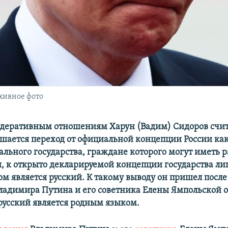
хивное фото
едеративным отношениям Харун (Вадим) Сидоров счита
ршается переход от официальной концепции России ка
льного государства, граждане которого могут иметь 
, к открыто декларируемой концепции государства ли
м является русский. К такому выводу он пришел после
ладимира Путина и его советника Елены Ямпольской о 
русский является родным языком.