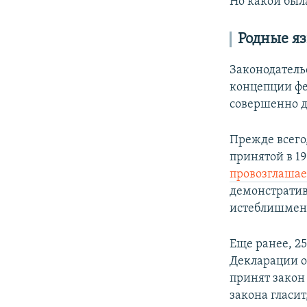
Но какой была
Родные я
Законодатель
концепции фе
совершенно д
Прежде всего
принятой в 19
провозглашае
демонстрати
истеблишмен
Еще ранее, 25
Декларации о
принят закон 
закона гласит