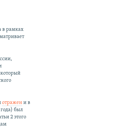
а в рамках
сматривает
ссии,
и
 который
ского
л
отражен
и в
 года) был
тьи 2 этого
дам