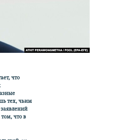
ет, что
к
разные
шь тех, чьим
 заявлений
том, что в