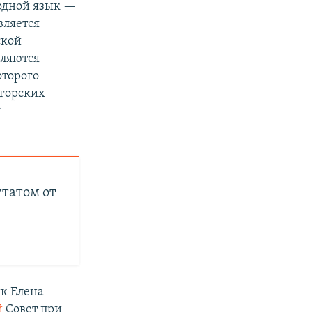
родной язык —
вляется
ской
вляются
оторого
угорских
м
утатом от
ик Елена
й
Совет при