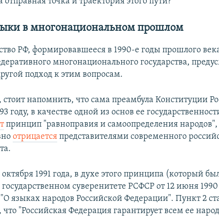
 отправная точка и траектория этого пути?
зыки в многонациональном прошлом
ство РФ, формировавшееся в 1990-е годы прошлого век
деративного многонационального государства, преду
ругой подход к этим вопросам.
, стоит напомнить, что сама преамбула Конституции Ро
93 году, в качестве одной из основ ее государственност
т
принцип "равноправия и самоопределения народов",
вно
отрицается
представителями современного россий
та.
 октября 1991 года, в духе этого принципа (который бы
 государственном суверенитете РСФСР от 12 июня 1990
"О языках народов Российской Федерации". Пункт 2 ста
, что "Российская Федерация гарантирует всем ее наро