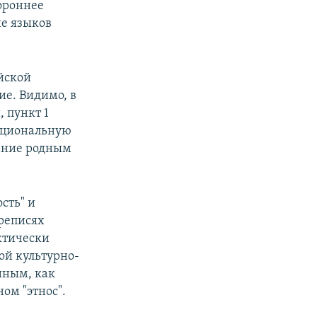
ороннее
ие языков
ийской
ие. Видимо, в
, пункт 1
национальную
вание родным
сть" и
ереписях
ктически
ой культурно-
иным, как
ом "этнос".