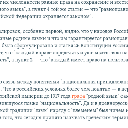
т их численности равные права на сохранение и всест
ого языка", а пункт 4 той же статьи — что "равноправ
ийской Федерации охраняется законом".
лировок, особенно первой, видно, что у народов Росс
зные родные языки и что им гарантируется равноправ
 была сформулирована и статья 26 Конституции России
ит, что "каждый вправе определять и указывать свою 
ть", а пункт 2 — что "каждый имеет право на пользо
цо связь между понятиями "национальная принадлежно
. Что в российских условиях более чем понятно — в п
ссийской империи до 1917 года
графа
"родной язык" фа
вившуюся позже "национальность". Да и в древнерусск
кой традиции "язык" наряду с "племенем" был ничем 
 того, что сегодня принято называть греческим термин