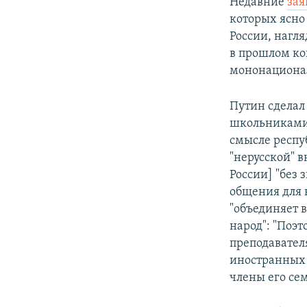
Недавние
зая
которых ясно
России, нагля
в прошлом к
мононационал
Путин сделал
школьниками 
смысле респу
"нерусской" 
России] "без
общения для 
"объединяет 
народ": "Поэ
преподавател
иностранных 
члены его сем