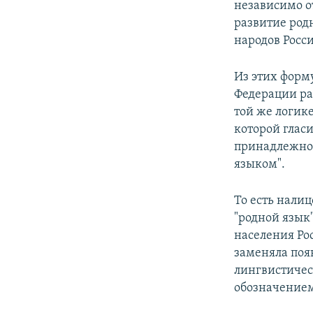
независимо о
развитие родн
народов Росс
Из этих форму
Федерации ра
той же логике
которой глас
принадлежнос
языком".
То есть нали
"родной язык"
населения Ро
заменяла поя
лингвистичес
обозначением