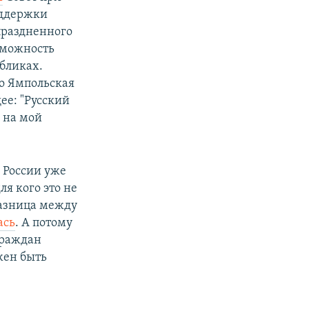
оддержки
упраздненного
озможность
бликах.
о Ямпольская
ее: "Русский
 на мой
 России уже
ля кого это не
разница между
ась
. А потому
граждан
жен быть