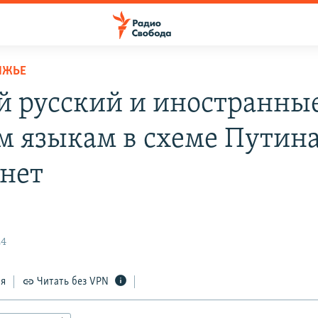
ЛЖЬЕ
й русский и иностранны
м языкам в схеме Путин
 нет
24
ся
Читать без VPN