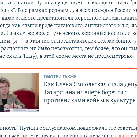
м, в сознании Путина существует только дихотомия "
язык". В ее рамках родным для всех граждан России я
, даже если это представители коренного народа азиат
огда как языки вроде китайского, английского и т.д. я
. Языкам же вроде тувинского, коренные носители к
 ним (и — в отличие от представителей тех же финно-
распознать их было невозможно, тем более, что он са
 ехал в Тыву), в этой схеме места не предусмотрено.
СМОТРИ ТАКЖЕ
Как Елена Ямпольская стала деп
Татарстана и теперь борется с
противниками войны в культуре
нность" Путина с энтузиазмом поддержала его советн
по совместительству возглавляющая недавно
созданны