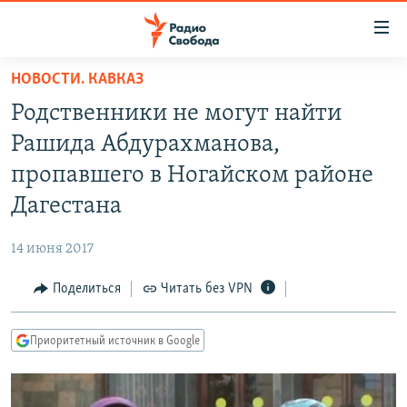
Ссылки
для
упрощенного
НОВОСТИ. КАВКАЗ
ПРОГРАММЫ
доступа
Родственники не могут найти
ПОДКАСТЫ
Вернуться
Рашида Абдурахманова,
к
АВТОРСКИЕ ПРОЕКТЫ
пропавшего в Ногайском районе
основному
ЦИТАТЫ СВОБОДЫ
содержанию
Дагестана
Вернутся
МНЕНИЯ
к
14 июня 2017
КУЛЬТУРА
главной
Поделиться
Читать без VPN
навигации
IDEL.РЕАЛИИ
Вернутся
КАВКАЗ.РЕАЛИИ
к
Приоритетный источник в Google
СЕВЕР.РЕАЛИИ
поиску
СИБИРЬ.РЕАЛИИ