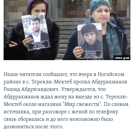
РАСПИСАНИЕ ВЕЩАНИЯ
ПОДПИШИТЕСЬ НА РАССЫЛКУ
СОЦИАЛЬНЫЕ СЕТИ
Все сайты РСЕ/РС
Наши читатели сообщают, что вчера в Ногайском
районе в с. Терекли-Мектеб пропал Абдурахманов
Рашид Абдулсаидович. Утверждается, что
Абдурахманов ждал жену на выезде из с. Терекли-
Мектеб около магазина "Мир свежести". По словам
источника, при разговоре с женой по телефону
связь оборвалась и до него невозможно было
дозвониться после этого.