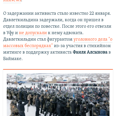
RusNews
.
О задержании активиста стало известно 22 января.
Давлеткильдина задержали, когда он пришел в
отдел полиции по повестке. После этого его отвезли
в Уфу и
не допускали
к нему адвоката.
Давлеткильдин стал фигурантом
уголовного дела "о
массовых беспорядках"
из-за участия в стихийном
митинге в поддержку активиста
Фаиля Алсынова
в
Баймаке.