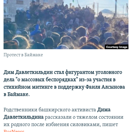
РАСПИСАНИЕ ВЕЩАНИЯ
ПОДПИШИТЕСЬ НА РАССЫЛКУ
СОЦИАЛЬНЫЕ СЕТИ
Протест в Баймаке
Все сайты РСЕ/РС
Дим Давлеткильдин стал фигурантом уголовного
дела "о массовых беспорядках" из-за участия в
стихийном митинге в поддержку Фаиля Алсынова
в Баймаке.
Родственники башкирского активиста
Дима
Давлеткильдина
рассказали о тяжелом состоянии
их родного после избиения силовиками, пишет