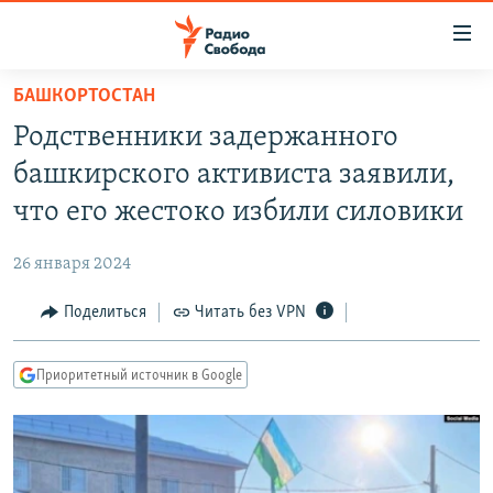
Ссылки
для
упрощенного
БАШКОРТОСТАН
ПРОГРАММЫ
доступа
Родственники задержанного
ПОДКАСТЫ
Вернуться
башкирского активиста заявили,
к
АВТОРСКИЕ ПРОЕКТЫ
что его жестоко избили силовики
основному
ЦИТАТЫ СВОБОДЫ
содержанию
26 января 2024
Вернутся
МНЕНИЯ
к
Поделиться
Читать без VPN
КУЛЬТУРА
главной
навигации
IDEL.РЕАЛИИ
Приоритетный источник в Google
Вернутся
КАВКАЗ.РЕАЛИИ
к
СЕВЕР.РЕАЛИИ
поиску
СИБИРЬ.РЕАЛИИ