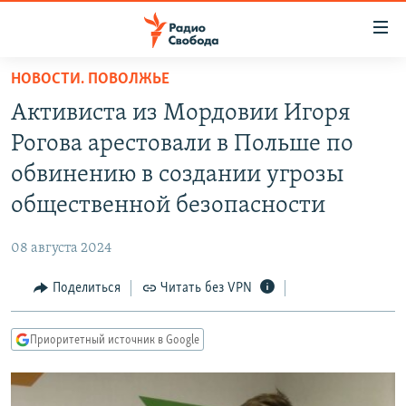
Ссылки
для
упрощенного
НОВОСТИ. ПОВОЛЖЬЕ
ПРОГРАММЫ
доступа
Активиста из Мордовии Игоря
ПОДКАСТЫ
Вернуться
Рогова арестовали в Польше по
к
АВТОРСКИЕ ПРОЕКТЫ
обвинению в создании угрозы
основному
ЦИТАТЫ СВОБОДЫ
содержанию
общественной безопасности
Вернутся
МНЕНИЯ
к
08 августа 2024
КУЛЬТУРА
главной
Поделиться
Читать без VPN
навигации
IDEL.РЕАЛИИ
Вернутся
КАВКАЗ.РЕАЛИИ
к
Приоритетный источник в Google
СЕВЕР.РЕАЛИИ
поиску
СИБИРЬ.РЕАЛИИ