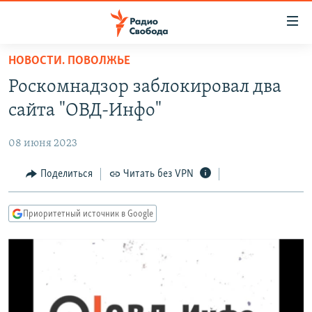
Ссылки
для
упрощенного
НОВОСТИ. ПОВОЛЖЬЕ
ПРОГРАММЫ
доступа
Роскомнадзор заблокировал два
ПОДКАСТЫ
Вернуться
сайта "ОВД-Инфо"
к
АВТОРСКИЕ ПРОЕКТЫ
основному
08 июня 2023
ЦИТАТЫ СВОБОДЫ
содержанию
Вернутся
МНЕНИЯ
Поделиться
Читать без VPN
к
КУЛЬТУРА
главной
Приоритетный источник в Google
навигации
IDEL.РЕАЛИИ
Вернутся
КАВКАЗ.РЕАЛИИ
к
СЕВЕР.РЕАЛИИ
поиску
СИБИРЬ.РЕАЛИИ