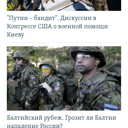
"Путин – бандит". Дискуссии в
Конгрессе США о военной помощи
Киеву
Балтийский рубеж. Грозит ли Балтии
нападение России?