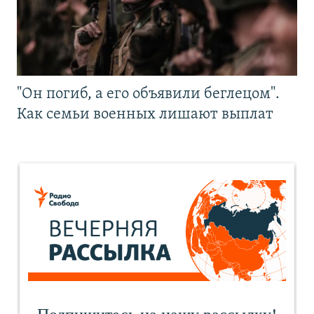
"Он погиб, а его объявили беглецом".
Как семьи военных лишают выплат