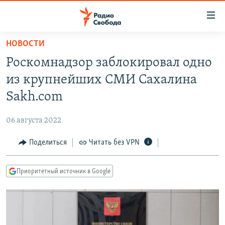
Ссылки
для
упрощенного
НОВОСТИ
ПРОГРАММЫ
доступа
Роскомнадзор заблокировал одно
ПОДКАСТЫ
Вернуться
из крупнейших СМИ Сахалина
к
АВТОРСКИЕ ПРОЕКТЫ
Sakh.com
основному
ЦИТАТЫ СВОБОДЫ
содержанию
06 августа 2022
Вернутся
МНЕНИЯ
к
Поделиться
Читать без VPN
КУЛЬТУРА
главной
навигации
IDEL.РЕАЛИИ
Приоритетный источник в Google
Вернутся
КАВКАЗ.РЕАЛИИ
к
СЕВЕР.РЕАЛИИ
поиску
СИБИРЬ.РЕАЛИИ