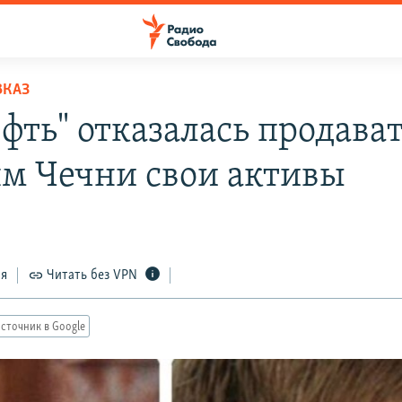
ВКАЗ
фть" отказалась продава
ям Чечни свои активы
ся
Читать без VPN
сточник в Google