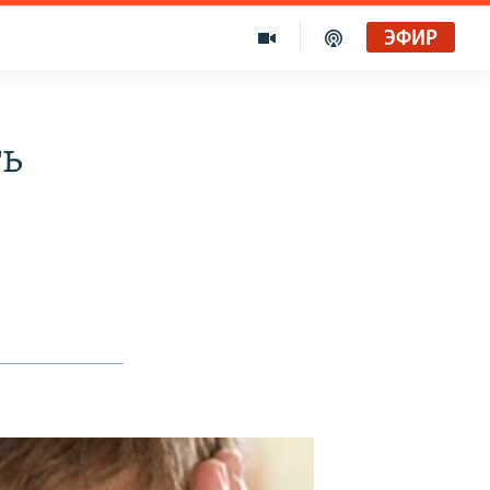
ЭФИР
ть