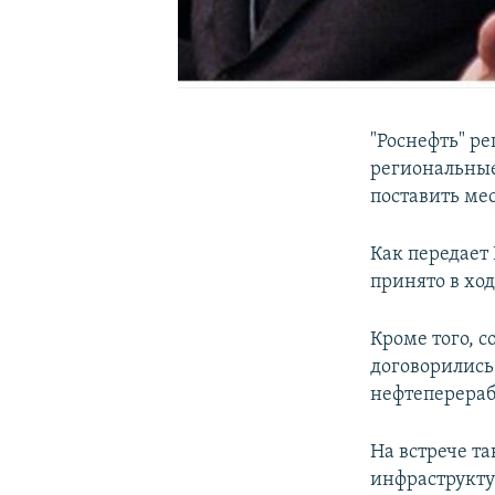
"Роснефть" р
региональные
поставить ме
Как передает 
принято в хо
Кроме того, 
договорились 
нефтеперераб
На встрече та
инфраструктур