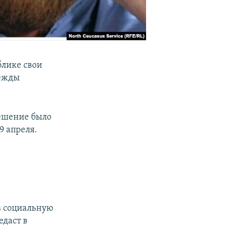
блике свои
дежды
решение было
9 апреля.
м
 в социальную
едаст в