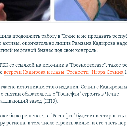
ешила продолжить работу в Чечне и не продавать респу
 активы, окончательно лишив Рамзана Кадырова на
стный нефтяной бизнес под свой контроль.
РБК со ссылкой на источник в "Грознефтегазе", такое 
де
встречи Кадырова и главы "Роснефти" Игоря Сечина
1
согласно источникам этого издания, Сечин с Кадыровы
о снятии обязательств с "Роснефти" строить в Чечне
атывающий завод (НПЗ).
кже было решено, что "Роснефть" будет инвестировать
у региона, в том числе строить жилье, и его часть пер