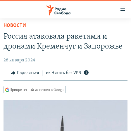
Ссылки
для
упрощенного
НОВОСТИ
ПРОГРАММЫ
доступа
Россия атаковала ракетами и
ПОДКАСТЫ
Вернуться
дронами Кременчуг и Запорожье
к
АВТОРСКИЕ ПРОЕКТЫ
основному
28 января 2024
ЦИТАТЫ СВОБОДЫ
содержанию
Вернутся
МНЕНИЯ
Поделиться
Читать без VPN
к
КУЛЬТУРА
главной
Приоритетный источник в Google
навигации
IDEL.РЕАЛИИ
Вернутся
КАВКАЗ.РЕАЛИИ
к
СЕВЕР.РЕАЛИИ
поиску
СИБИРЬ.РЕАЛИИ