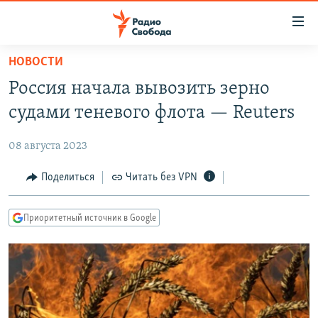
Ссылки
для
упрощенного
НОВОСТИ
ПРОГРАММЫ
доступа
Россия начала вывозить зерно
ПОДКАСТЫ
Вернуться
судами теневого флота — Reuters
к
АВТОРСКИЕ ПРОЕКТЫ
основному
08 августа 2023
ЦИТАТЫ СВОБОДЫ
содержанию
Вернутся
МНЕНИЯ
Поделиться
Читать без VPN
к
КУЛЬТУРА
главной
Приоритетный источник в Google
навигации
IDEL.РЕАЛИИ
Вернутся
КАВКАЗ.РЕАЛИИ
к
СЕВЕР.РЕАЛИИ
поиску
СИБИРЬ.РЕАЛИИ