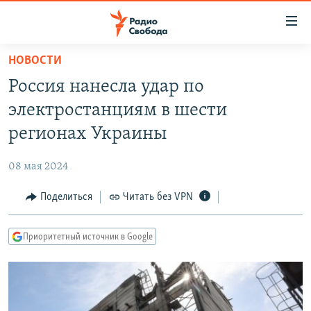
Ссылки
для
упрощенного
НОВОСТИ
ПРОГРАММЫ
доступа
Россия нанесла удар по
ПОДКАСТЫ
Вернуться
электростанциям в шести
к
АВТОРСКИЕ ПРОЕКТЫ
регионах Украины
основному
ЦИТАТЫ СВОБОДЫ
содержанию
08 мая 2024
Вернутся
МНЕНИЯ
к
Поделиться
Читать без VPN
КУЛЬТУРА
главной
навигации
IDEL.РЕАЛИИ
Приоритетный источник в Google
Вернутся
КАВКАЗ.РЕАЛИИ
к
СЕВЕР.РЕАЛИИ
поиску
СИБИРЬ.РЕАЛИИ