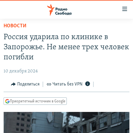
Ссылки
для
упрощенного
НОВОСТИ
ПРОГРАММЫ
доступа
Россия ударила по клинике в
ПОДКАСТЫ
Вернуться
Запорожье. Не менее трех человек
к
АВТОРСКИЕ ПРОЕКТЫ
погибли
основному
ЦИТАТЫ СВОБОДЫ
содержанию
10 декабря 2024
Вернутся
МНЕНИЯ
к
Поделиться
Читать без VPN
КУЛЬТУРА
главной
навигации
IDEL.РЕАЛИИ
Приоритетный источник в Google
Вернутся
КАВКАЗ.РЕАЛИИ
к
СЕВЕР.РЕАЛИИ
поиску
СИБИРЬ.РЕАЛИИ