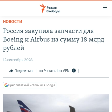
Ссылки
для
упрощенного
НОВОСТИ
ПРОГРАММЫ
доступа
Россия закупила запчасти для
ПОДКАСТЫ
Вернуться
Boeing и Airbus на сумму 18 млрд
к
АВТОРСКИЕ ПРОЕКТЫ
рублей
основному
ЦИТАТЫ СВОБОДЫ
содержанию
12 сентября 2023
Вернутся
МНЕНИЯ
к
Поделиться
Читать без VPN
КУЛЬТУРА
главной
навигации
IDEL.РЕАЛИИ
Приоритетный источник в Google
Вернутся
КАВКАЗ.РЕАЛИИ
к
СЕВЕР.РЕАЛИИ
поиску
СИБИРЬ.РЕАЛИИ