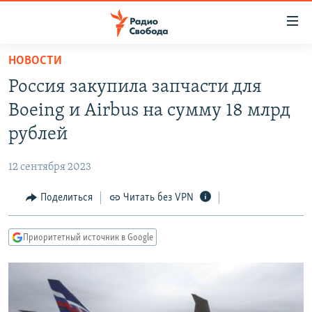
Ссылки
для
упрощенного
НОВОСТИ
ПРОГРАММЫ
доступа
Россия закупила запчасти для
ПОДКАСТЫ
Вернуться
Boeing и Airbus на сумму 18 млрд
к
АВТОРСКИЕ ПРОЕКТЫ
рублей
основному
ЦИТАТЫ СВОБОДЫ
содержанию
12 сентября 2023
Вернутся
МНЕНИЯ
к
Поделиться
Читать без VPN
КУЛЬТУРА
главной
навигации
IDEL.РЕАЛИИ
Приоритетный источник в Google
Вернутся
КАВКАЗ.РЕАЛИИ
к
СЕВЕР.РЕАЛИИ
поиску
СИБИРЬ.РЕАЛИИ