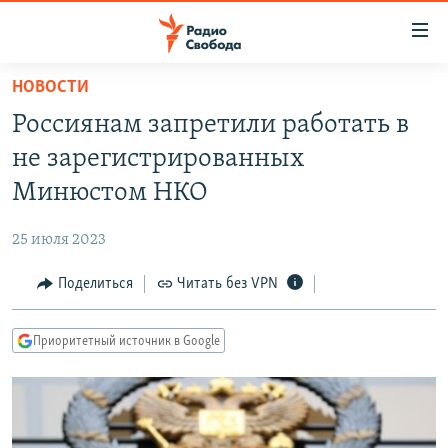
Ссылки
для
упрощенного
НОВОСТИ
ПРОГРАММЫ
доступа
Россиянам запретили работать в
ПОДКАСТЫ
Вернуться
не зарегистрированных
к
АВТОРСКИЕ ПРОЕКТЫ
Минюстом НКО
основному
ЦИТАТЫ СВОБОДЫ
содержанию
25 июля 2023
Вернутся
МНЕНИЯ
к
Поделиться
Читать без VPN
КУЛЬТУРА
главной
навигации
IDEL.РЕАЛИИ
Приоритетный источник в Google
Вернутся
КАВКАЗ.РЕАЛИИ
к
СЕВЕР.РЕАЛИИ
поиску
СИБИРЬ.РЕАЛИИ