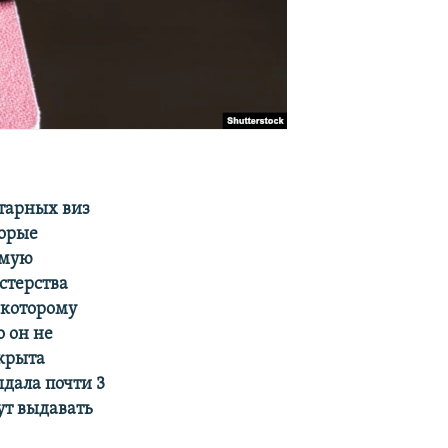
тарных виз
торые
ямую
стерства
 которому
о он не
акрыта
дала почти 3
ут выдавать