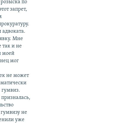
 розыска по
тот запрет,
м
прокуратуру.
 адвоката.
явку. Мне
 так и не
я моей
онец мог
е
век не может
томатически
 гумвиз.
 призналась,
льство
 гумвизу не
менили уже