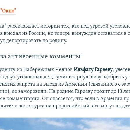
 "Окно"
а" рассказывает истории тех, кто под угрозой уголовн
 выехал из России, но теперь вынужден оставаться в 
ут депортировать на родину.
т за антивоенные комменты"
туденту из Набережных Челнов
Ильфату Гарееву
, улет
а двух уголовных дел, гуманитарную визу одобрить ус
 снятия запрета на выезд из Армении (связанного с за
сии), ее заморозили. На родине Гарееву грозит до 13 л
ые комментарии. Он опасается, что если в Армении п
литического курса на пророссийский, его могут выдат