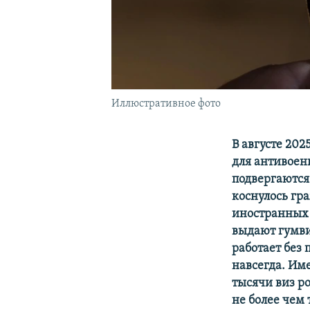
Иллюстративное фото
В августе 202
для антивоен
подвергаются
коснулось гр
иностранных 
выдают гумви
работает без
навсегда. Им
тысячи виз р
не более чем 