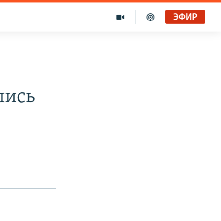
ЭФИР
лись
з