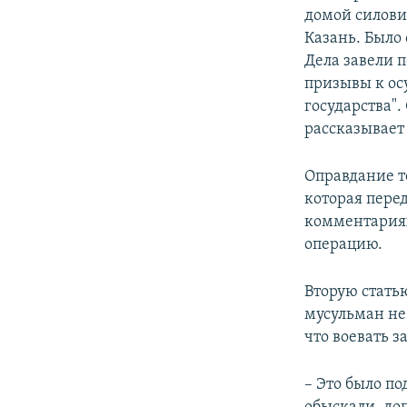
домой силовик
Казань. Было 
Дела завели п
призывы к ос
государства".
рассказывает
Оправдание т
которая перед
комментариях
операцию.
Вторую стать
мусульман не 
что воевать з
– Это было п