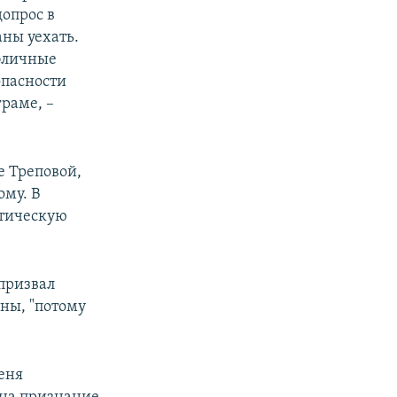
допрос в
аны уехать.
убличные
опасности
граме, –
е Треповой,
ому. В
стическую
 призвал
ины, "потому
еня