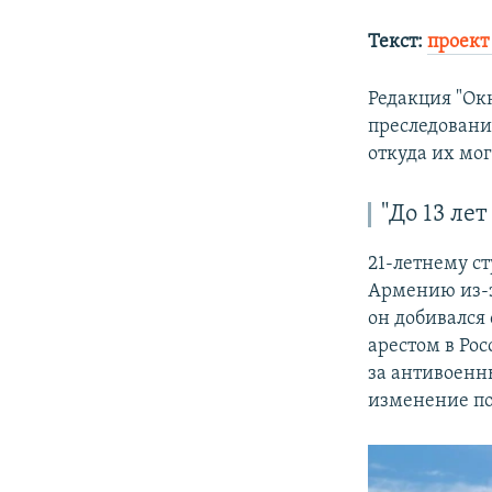
Текст:
проект
Редакция "Окн
преследования
откуда их мог
"До 13 ле
21-летнему с
Армению из-з
он добивался
арестом в Рос
за антивоенн
изменение по