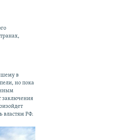
ого
странах,
евшему в
пели, но пока
очным
ет заключения
роизойдет
ь властям РФ.