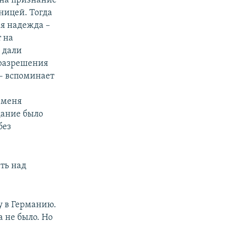
 на признание
ницей. Тогда
ая надежда –
т на
 дали
з разрешения
 – вспоминает
 меня
дание было
без
ать над
у в Германию.
а не было. Но