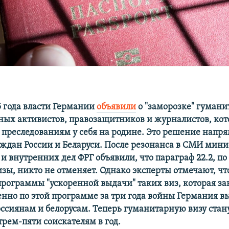
5 года власти Германии
объявили
о "заморозке" гумани
ных активистов, правозащитников и журналистов, ко
 преследованиям у себя на родине. Это решение напр
аждан России и Беларуси. После резонанса в СМИ мини
и внутренних дел ФРГ объявили, что параграф 22.2, по
зы, никто не отменяет. Однако эксперты отмечают, чт
 программы "ускоренной выдачи" таких виз, которая з
енно по этой программе за три года войны Германия вы
оссиянам и белорусам. Теперь гуманитарную визу стан
трем-пяти соискателям в год.