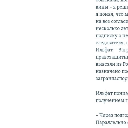
обыскали, до
вины – я реши
я понял, что 
на все соглас
несколько ле
подписку о не
следователя, 
Ильфат. – Заг
правозащитник
вывезли из Ро
назначено пос
загранпаспор
Ильфат понима
получением гу
– Через полг
Параллельно 