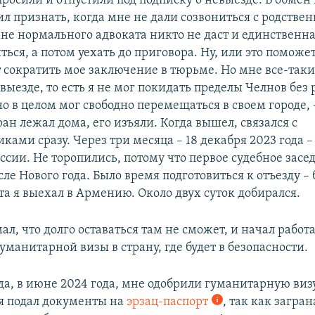
просили и отпустили под подписку о невыезде. В обмен
л признать, когда мне не дали созвониться с родствен
мне нормального адвоката никто не даст и единственн
иться, а потом уехать до приговора. Ну, или это поможе
т сократить мое заключение в тюрьме. Но мне все-таки
выезде, то есть я не мог покидать пределы Челнов бе
но в целом мог свободно перемещаться в своем городе,
ран лежал дома, его изъяли. Когда вышел, связался с
ами сразу. Через три месяца – 18 декабря 2023 года –
ссии. Не торопились, потому что первое судебное засе
ле Нового года. Было время подготовиться к отъезду – 
та я выехал в Армению. Около двух суток добирался.
л, что долго оставаться там не сможет, и начал работ
манитарной визы в страну, где будет в безопасности.
ода, в июне 2024 года, мне одобрили гуманитарную виз
я подал документы на
эрзац-паспорт
, так как загран