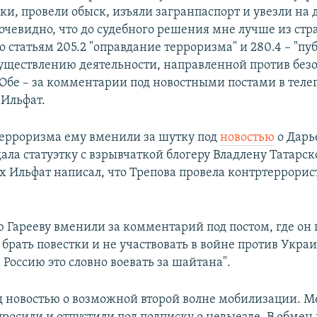
и, провели обыск, изъяли загранпаспорт и увезли на 
очевидно, что до судебного решения мне лучше из стр
о статьям 205.2 "оправдание терроризма" и 280.4 – "п
уществлению деятельности, направленной против без
 Обе – за комментарии под новостными постами в теле
 Ильфат.
ерроризма ему вменили за шутку под
новостью
о Дарь
ала статуэтку с взрывчаткой блогеру Владлену Татарск
 Ильфат написал, что Трепова провела контртеррори
ю Гарееву вменили за комментарий под постом, где он
брать повестки и не участвовать в войне против Укра
а Россию это словно воевать за шайтана".
од новостью о возможной второй волне мобилизации. М