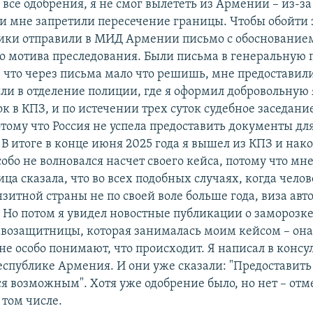
все одобрения, я не смог вылететь из Армении – из-за
ии мне запретили пересечение границы. Чтобы обойти э
ики отправили в МИД Армении письмо с обоснование
о мотива преследования. Были письма в генеральную 
, что через письма мало что решишь, мне предоставили
ли в отделение полиции, где я оформил добровольную 
ок в КПЗ, и по истечении трех суток судебное заседание
отому что Россия не успела предоставить документы дл
В итоге в конце июня 2025 года я вышел из КПЗ и нак
собо не волновался насчет своего кейса, потому что мн
а сказала, что во всех подобных случаях, когда чело
зитной страны не по своей воле больше года, виза ав
. Но потом я увидел новостные публикации о заморозке
авозащитницы, которая занималась моим кейсом – она
не особо понимают, что происходит. Я написал в консу
еспублике Армения. И они уже сказали: "Предоставить
ся возможным". Хотя уже одобрение было, но нет – от
 том числе.