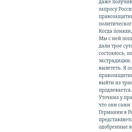
даже получив 
запросу Росс
правозащитн
политическог
Когда поняли
Мы с ней пош
дали трое сут
состоялось, п
экстрадиции. 
вылететь. Я о
правозащитниц
выйти из тран
продлевается
Уточнил у пр
что они сами 
Германии в Р
представляет
одобренные в