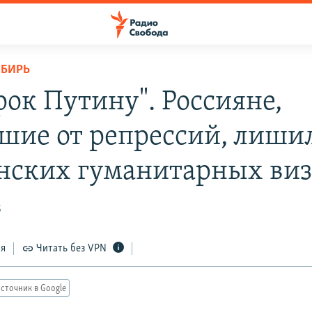
ИБИРЬ
рок Путину". Россияне,
шие от репрессий, лиши
нских гуманитарных ви
5
ся
Читать без VPN
сточник в Google