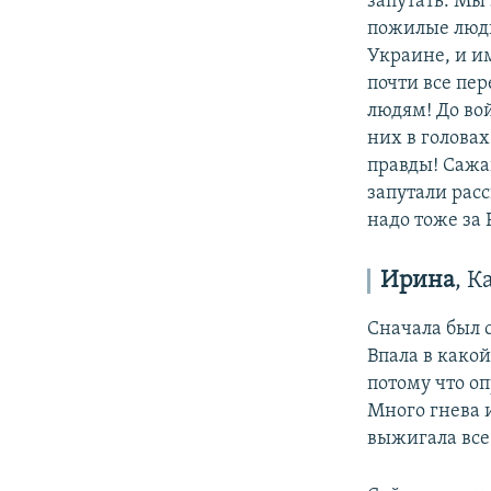
запутать. Мы 
пожилые люди
Украине, и и
почти все пе
людям! До вой
них в голова
правды! Сажают
запутали рас
надо тоже за
Ирина
, К
Сначала был с
Впала в какой
потому что о
Много гнева и
выжигала все