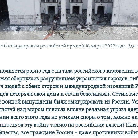
е бомбардировки российской армией 16 марта 2022 года. Здес
полняется ровно год с начала российского вторжения в
мля обернулась разрушением украинских городов, ги
яч людей с обеих сторон и международной изоляцией Р
цев потеряли свои дома и стали беженцами. Сотни ты
с войной вынуждены были эмигрировать из России. У
ластей над миром повисла вполне реальная угроза яде
ии всего этого года не утихали споры о том, можно ли
нность за эту войну только на российские власти? Или
бщество, все граждане России – даже противники войн