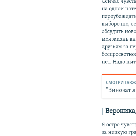
Сейчас чувст
на одной нот
переубеждать
выборочно, е
обсудить ново
моя жизнь вн
друзьям за п
беспросветное
нет. Надо пыт
СМОТРИ ТАКЖ
"Виноват л
Вероника
Я остро чувст
за низкую гр