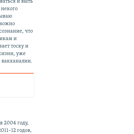
ваться и выть
 некого
дываю
 можно
осознание, что
никам и
ает тоску и
 жизни, уже
й вакханалии.
в 2004 году,
011–12 годов,