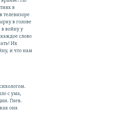
о вранье! Но
тиях в
в телевизоре
ырку в голове
 в войну у
 каждое слово
вать! Их
ну, и что нам
психологом.
ло с ума,
ии. Гнев.
 как она