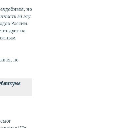
неудобным, но
нность за эту
одов России.
етендует на
 важным
ывая, по
убликуем
 смог