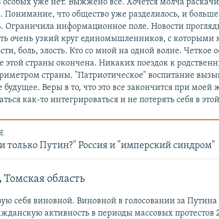
в особых уже нет. Выжжено все. Хочется молча раскачи
е. Понимание, что общество уже разделилось, и больше
. Ограничила информационное поле. Новости прогля
сть очень узкий круг единомышленников, с которыми
сти, боль, злость. Кто со мной на одной волне. Четкое 
е этой страны окончена. Никаких поездок к родствен
ериметром страны. "Патриотическое" воспитание вызыв
 будущее. Веры в то, что это все закончится при моей
аться как-то интегрироваться и не потерять себя в это
Е
и только Путин?" Россия и "имперский синдром"
,
Томская область
вую себя виновной. Виновной в голосовании за Путина 
ажданскую активность в периоды массовых протестов 2