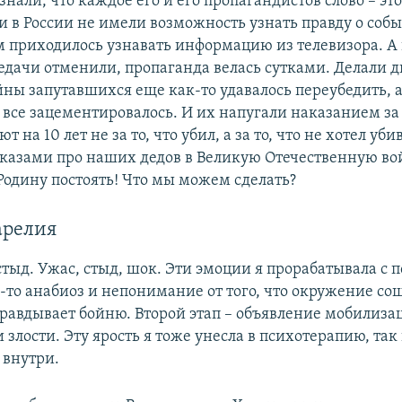
знали, что каждое его и его пропагандистов слово – эт
 в России не имели возможность узнать правду о собы
м приходилось узнавать информацию из телевизора. А 
редачи отменили, пропаганда велась сутками. Делали д
ны запутавшихся еще как-то удавалось переубедить, а
х все зацементировалось. И их напугали наказанием за
 на 10 лет не за то, что убил, а за то, что не хотел уби
сказами про наших дедов в Великую Отечественную вой
 Родину постоять! Что мы можем сделать?
арелия
тыд. Ужас, стыд, шок. Эти эмоции я прорабатывала с 
-то анабиоз и непонимание от того, что окружение сош
правдывает бойню. Второй этап – объявление мобилизац
 злости. Эту ярость я тоже унесла в психотерапию, так
 внутри.