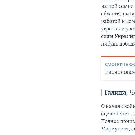
нашей семьи н
области, пыт
работой и се
угрожали уже
силы Украины
нибудь побед
СМОТРИ ТАКЖ
Расчелове
Галина
, 
О начале войн
оцепенение, 
Полное поним
Мариуполя, ск