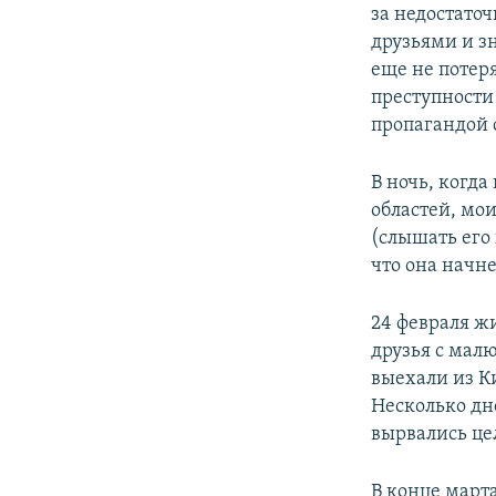
за недостаточ
друзьями и з
еще не потер
преступности
пропагандой 
В ночь, когд
областей, мо
(слышать его 
что она начне
24 февраля жи
друзья с малю
выехали из Ки
Несколько дн
вырвались цел
В конце марта