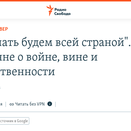
ВЕР
ать будем всей страной"
не о войне, вине и
ственности
3
ся
Читать без VPN
сточник в Google