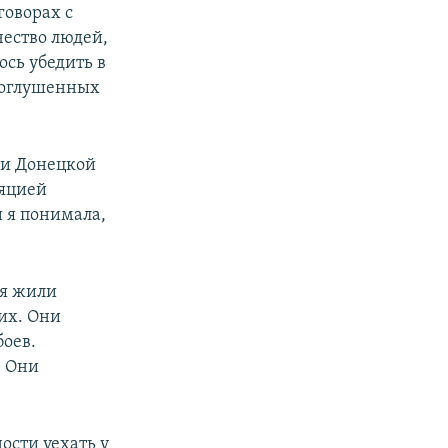
говорах с
чество людей,
сь убедить в
и оглушенных
 и Донецкой
ляцией
и я понимала,
ня жили
них. Они
боев.
. Они
ости уехать у