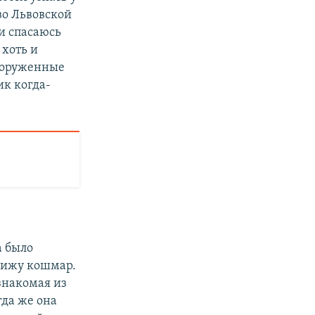
во Львовской
и спасаюсь
 хоть и
Вооруженные
ик когда-
а было
 вижу кошмар.
знакомая из
гда же она