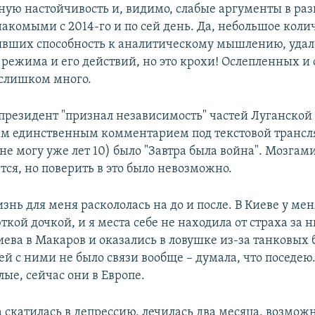
ную настойчивость и, видимо, слабые аргументы в раз
накомыми с 2014-го и по сей день. Да, небольшое коли
явших способность к аналитическому мышлению, удало
 режима и его действий, но это крохи! Ослепленных 
слишком много.
а президент "признал независимость" частей Луганской
им единственным комментарием под текстовой транс
не могу уже лет 10) было "Завтра была война". Мозгам
тся, но поверить в это было невозможно.
знь для меня раскололась на до и после. В Киеве у ме
ткой дочкой, и я места себе не находила от страха за 
ева в Макаров и оказались в ловушке из-за танковых 
ей с ними не было связи вообще – думала, что поседею
ые, сейчас они в Европе.
 скатилась в депрессию, лечилась два месяца, возможн