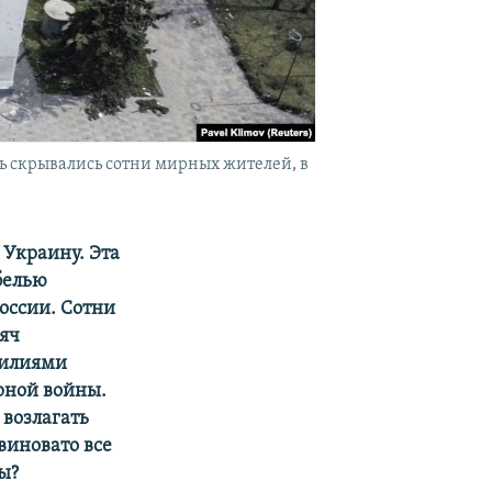
ь скрывались сотни мирных жителей, в
 Украину. Эта
белью
оссии. Сотни
сяч
силиями
рной войны.
 возлагать
 виновато все
ы?