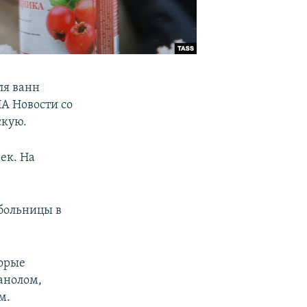
ля ванн
А Новости со
скую.
ек. На
 больницы в
торые
анолом,
м.