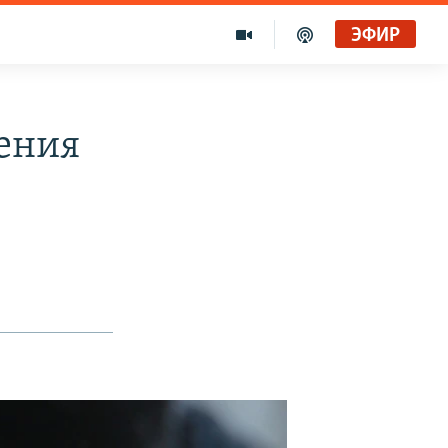
ЭФИР
ения