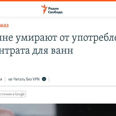
ВКАЗ
яне умирают от употребл
нтрата для ванн
6
ся
Читать без VPN
сточник в Google