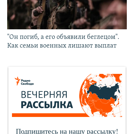
"Он погиб, а его объявили беглецом".
Как семьи военных лишают выплат