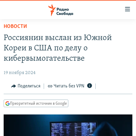
Ссылки
для
упрощенного
НОВОСТИ
ПРОГРАММЫ
доступа
Россиянин выслан из Южной
ПОДКАСТЫ
Вернуться
Кореи в США по делу о
к
АВТОРСКИЕ ПРОЕКТЫ
кибервымогательстве
основному
ЦИТАТЫ СВОБОДЫ
содержанию
19 ноября 2024
Вернутся
МНЕНИЯ
к
Поделиться
Читать без VPN
КУЛЬТУРА
главной
навигации
IDEL.РЕАЛИИ
Приоритетный источник в Google
Вернутся
КАВКАЗ.РЕАЛИИ
к
СЕВЕР.РЕАЛИИ
поиску
СИБИРЬ.РЕАЛИИ