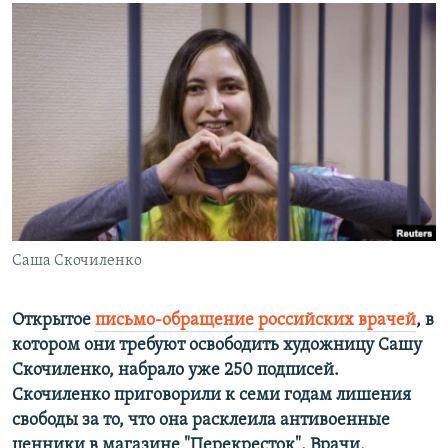
РАСПИСАНИЕ ВЕЩАНИЯ
ПОДПИШИТЕСЬ НА РАССЫЛКУ
СОЦИАЛЬНЫЕ СЕТИ
Все сайты РСЕ/РС
Саша Скочиленко
Открытое
письмо-обращение российских врачей
, в
котором они требуют освободить художницу Сашу
Скочиленко, набрало уже 250 подписей.
Скочиленко приговорили к семи годам лишения
свободы за то, что она расклеила антивоенные
ценники в магазине "Перекресток". Врачи,