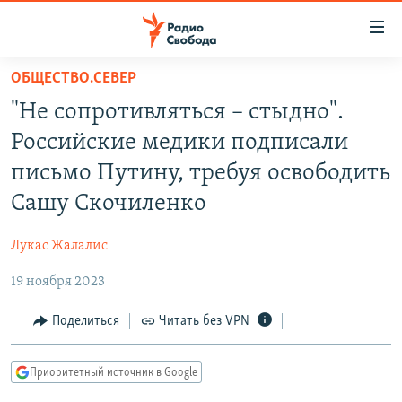
Ссылки
для
упрощенного
ОБЩЕСТВО.СЕВЕР
ПРОГРАММЫ
доступа
"Не сопротивляться – стыдно".
ПОДКАСТЫ
Вернуться
Российские медики подписали
к
АВТОРСКИЕ ПРОЕКТЫ
письмо Путину, требуя освободить
основному
ЦИТАТЫ СВОБОДЫ
содержанию
Сашу Скочиленко
Вернутся
МНЕНИЯ
к
Лукас Жалалис
КУЛЬТУРА
главной
19 ноября 2023
навигации
IDEL.РЕАЛИИ
Вернутся
КАВКАЗ.РЕАЛИИ
Поделиться
Читать без VPN
к
СЕВЕР.РЕАЛИИ
поиску
Приоритетный источник в Google
СИБИРЬ.РЕАЛИИ