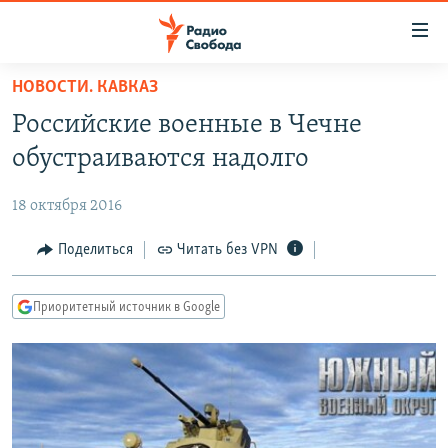
Ссылки
для
упрощенного
НОВОСТИ. КАВКАЗ
ПРОГРАММЫ
доступа
Российские военные в Чечне
ПОДКАСТЫ
Вернуться
обустраиваются надолго
к
АВТОРСКИЕ ПРОЕКТЫ
основному
18 октября 2016
ЦИТАТЫ СВОБОДЫ
содержанию
Вернутся
МНЕНИЯ
Поделиться
Читать без VPN
к
КУЛЬТУРА
главной
Приоритетный источник в Google
навигации
IDEL.РЕАЛИИ
Вернутся
КАВКАЗ.РЕАЛИИ
к
СЕВЕР.РЕАЛИИ
поиску
СИБИРЬ.РЕАЛИИ