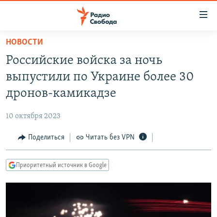
Ссылки
для
упрощенного
НОВОСТИ
ПРОГРАММЫ
доступа
Российские войска за ночь
ПОДКАСТЫ
Вернуться
выпустили по Украине более 30
к
АВТОРСКИЕ ПРОЕКТЫ
дронов-камикадзе
основному
ЦИТАТЫ СВОБОДЫ
содержанию
10 октября 2023
Вернутся
МНЕНИЯ
к
Поделиться
Читать без VPN
КУЛЬТУРА
главной
навигации
IDEL.РЕАЛИИ
Приоритетный источник в Google
Вернутся
КАВКАЗ.РЕАЛИИ
к
СЕВЕР.РЕАЛИИ
поиску
СИБИРЬ.РЕАЛИИ