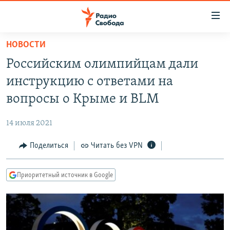
Ссылки
для
упрощенного
НОВОСТИ
ПРОГРАММЫ
доступа
Российским олимпийцам дали
ПОДКАСТЫ
Вернуться
инструкцию с ответами на
к
АВТОРСКИЕ ПРОЕКТЫ
вопросы о Крыме и BLM
основному
ЦИТАТЫ СВОБОДЫ
содержанию
14 июля 2021
Вернутся
МНЕНИЯ
к
Поделиться
Читать без VPN
КУЛЬТУРА
главной
навигации
IDEL.РЕАЛИИ
Приоритетный источник в Google
Вернутся
КАВКАЗ.РЕАЛИИ
к
СЕВЕР.РЕАЛИИ
поиску
СИБИРЬ.РЕАЛИИ