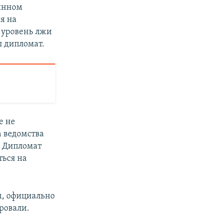
оянном
я на
т уровень лжи
л дипломат.
е не
а ведомства
. Дипломат
ться на
м, официально
ровали.