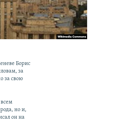
Женеве Борис
словам, за
о за свою
 всем
ода, но и,
исал он на