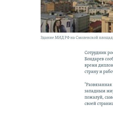
Здание МИД РФ на Смоленской площад
Сотрудник ро
Бондарев сооб
время диплом
страну и рабо
"Развязанная
западным мир
пожалуй, сам
своей страниц