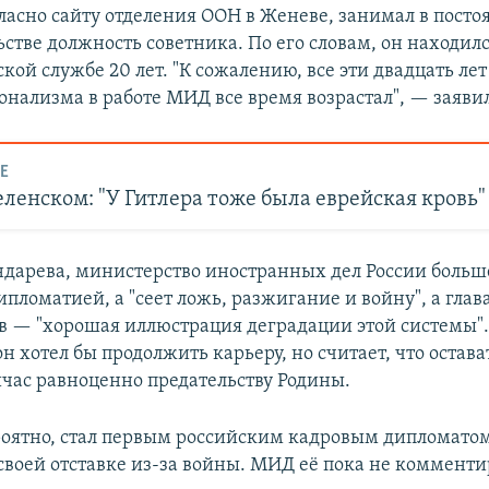
гласно сайту отделения ООН в Женеве, занимал в пост
стве должность советника. По его словам, он находилс
ой службе 20 лет. "К сожалению, все эти двадцать ле
онализма в работе МИД все время возрастал", — заяви
Е
еленском: "У Гитлера тоже была еврейская кровь"
ндарева, министерство иностранных дел России больш
пломатией, а "сеет ложь, разжигание и войну", а глав
в — "хорошая иллюстрация деградации этой системы"
он хотел бы продолжить карьеру, но считает, что остава
йчас равноценно предательству Родины.
роятно, стал первым российским кадровым дипломато
своей отставке из-за войны. МИД её пока не комменти