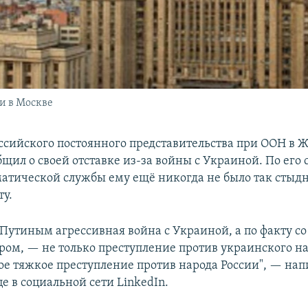
и в Москве
ссийского постоянного представительства при ООН в 
щил о своей отставке из-за войны с Украиной. По его 
атической службы ему ещё никогда не было так стыдн
ту.
 Путиным агрессивная война с Украиной, а по факту со
ом, — не только преступление против украинского нар
ое тяжкое преступление против народа России", — нап
е в социальной сети LinkedIn.