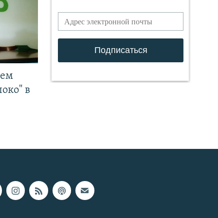
чем
око" в