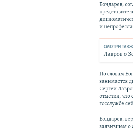
Бондарев, со
представитель
дипломатическ
и непрофесси
СМОТРИ ТАКЖ
Лавров о З
По словам Бо
занимается ди
Сергей Лавро
отметил, что 
госслужбе се
Бондарев, ве
заявившем о 