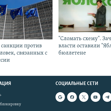
"Сломать схему". За
л санкции против
власти оставили "Ябл
ловек, связанных с
бюллетене
ссии
АЦИЯ
СОЦИАЛЬНЫЕ СЕТИ
ь
 блокировку