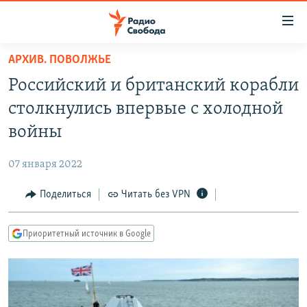
Ссылки
для
упрощенного
АРХИВ. ПОВОЛЖЬЕ
ПРОГРАММЫ
доступа
Российский и британский корабли
ПОДКАСТЫ
Вернуться
столкнулись впервые с холодной
к
АВТОРСКИЕ ПРОЕКТЫ
войны
основному
ЦИТАТЫ СВОБОДЫ
содержанию
07 января 2022
Вернутся
МНЕНИЯ
к
Поделиться
Читать без VPN
КУЛЬТУРА
главной
навигации
IDEL.РЕАЛИИ
Приоритетный источник в Google
Вернутся
КАВКАЗ.РЕАЛИИ
к
СЕВЕР.РЕАЛИИ
поиску
СИБИРЬ.РЕАЛИИ