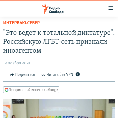
Ссылки
для
упрощенного
ИНТЕРВЬЮ.СЕВЕР
ПРОГРАММЫ
доступа
"Это ведет к тотальной диктатуре".
ПОДКАСТЫ
Вернуться
Российскую ЛГБТ-сеть признали
к
АВТОРСКИЕ ПРОЕКТЫ
иноагентом
основному
ЦИТАТЫ СВОБОДЫ
содержанию
12 ноября 2021
Вернутся
МНЕНИЯ
к
Поделиться
Читать без VPN
КУЛЬТУРА
главной
навигации
IDEL.РЕАЛИИ
Приоритетный источник в Google
Вернутся
КАВКАЗ.РЕАЛИИ
к
СЕВЕР.РЕАЛИИ
поиску
СИБИРЬ.РЕАЛИИ