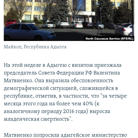
РАСПИСАНИЕ ВЕЩАНИЯ
ПОДПИШИТЕСЬ НА РАССЫЛКУ
СОЦИАЛЬНЫЕ СЕТИ
Майкоп, Республика Адыгея
На этой неделе в Адыгею с визитом приезжала
председатель Совета Федерации РФ Валентина
Все сайты РСЕ/РС
Матвиенко. Она выразила обеспокоенность
демографической ситуацией, сложившейся в
республике, отметив, в частности, что "за четыре
месяца этого года на более чем 40% (к
аналогичному периоду 2016 года) выросла
младенческая смертность".
Матвиенко попросила адыгейское министерство