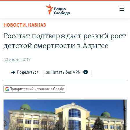
Ссылки
для
упрощенного
НОВОСТИ. КАВКАЗ
ПРОГРАММЫ
доступа
Росстат подтверждает резкий рост
ПОДКАСТЫ
Вернуться
детской смертности в Адыгее
к
АВТОРСКИЕ ПРОЕКТЫ
основному
22 июня 2017
ЦИТАТЫ СВОБОДЫ
содержанию
Вернутся
МНЕНИЯ
Поделиться
Читать без VPN
к
КУЛЬТУРА
главной
Приоритетный источник в Google
навигации
IDEL.РЕАЛИИ
Вернутся
КАВКАЗ.РЕАЛИИ
к
СЕВЕР.РЕАЛИИ
поиску
СИБИРЬ.РЕАЛИИ