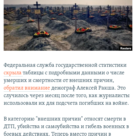
РАСПИСАНИЕ ВЕЩАНИЯ
ПОДПИШИТЕСЬ НА РАССЫЛКУ
СОЦИАЛЬНЫЕ СЕТИ
Федеральная служба государственной статистики
скрыла
таблицы с подробными данными о числе
Все сайты РСЕ/РС
умерших и смертности от внешних причин,
обратил внимание
демограф Алексей Ракша. Это
случилось через месяц после того, как журналисты
использовали их для подсчета погибших на войне.
В категорию "внешних причин" относят смерти в
ДТП, убийства и самоубийства и гибель военных в
боевых действиях. Теперь вместо причин в