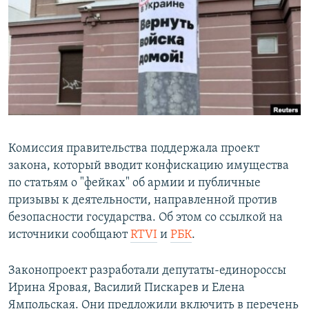
РАСПИСАНИЕ ВЕЩАНИЯ
ПОДПИШИТЕСЬ НА РАССЫЛКУ
СОЦИАЛЬНЫЕ СЕТИ
Комиссия правительства поддержала проект
закона, который вводит конфискацию имущества
Все сайты РСЕ/РС
по статьям о "фейках" об армии и публичные
призывы к деятельности, направленной против
безопасности государства. Об этом со ссылкой на
источники сообщают
RTVI
и
РБК
.
Законопроект разработали депутаты-единороссы
Ирина Яровая, Василий Пискарев и Елена
Ямпольская. Они предложили включить в перечень