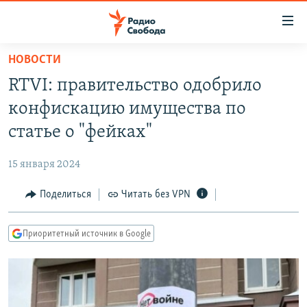
Ссылки
для
упрощенного
НОВОСТИ
ПРОГРАММЫ
доступа
RTVI: правительство одобрило
ПОДКАСТЫ
Вернуться
конфискацию имущества по
к
АВТОРСКИЕ ПРОЕКТЫ
статье о "фейках"
основному
ЦИТАТЫ СВОБОДЫ
содержанию
15 января 2024
Вернутся
МНЕНИЯ
к
Поделиться
Читать без VPN
КУЛЬТУРА
главной
навигации
IDEL.РЕАЛИИ
Приоритетный источник в Google
Вернутся
КАВКАЗ.РЕАЛИИ
к
СЕВЕР.РЕАЛИИ
поиску
СИБИРЬ.РЕАЛИИ