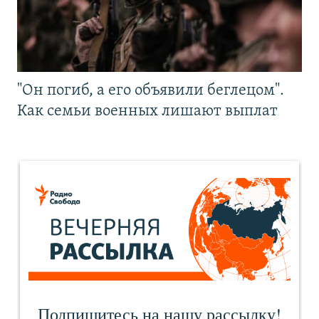
"Он погиб, а его объявили беглецом".
Как семьи военных лишают выплат