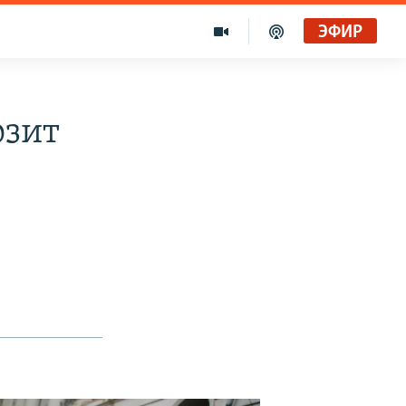
ЭФИР
озит