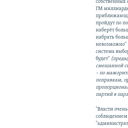
собственных 
ГМ миллиарде
приближающих
пройдут по п
наберёт больш
набрать боль
невозможно" 
система выбор
будет"
(преды
смешанной си
– по мажорит
поправкам, п
пропорционал
партий в парл
"Власти очень
соблюдением 
"администрат