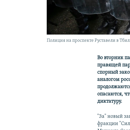
Полиция на проспекте Руставели в Тби
Во вторник п
правящей пар
спорный зако
аналогом рос
продолжаются
опасаются, чт
диктатуру.
"За" новый за
фракции "Сил