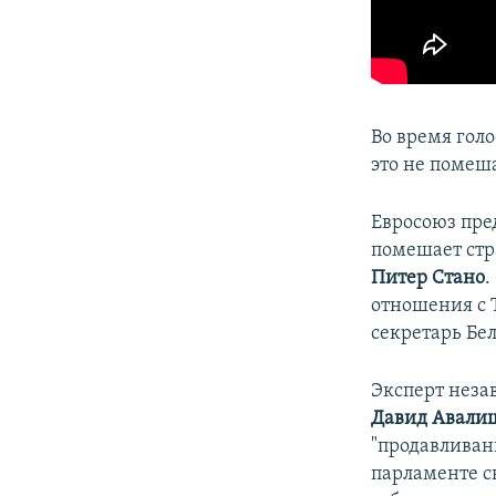
Во время гол
это не помеш
Евросоюз пре
помешает стр
Питер Стано
.
отношения с Т
секретарь Бе
Эксперт неза
Давид Авали
"продавливан
парламенте св