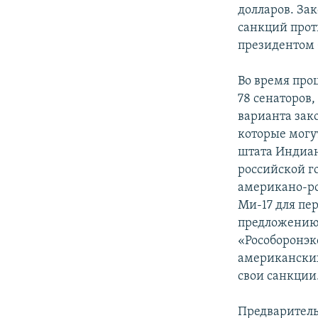
РАСПИСАНИЕ ВЕЩАНИЯ
долларов. За
ПОДПИШИТЕСЬ НА РАССЫЛКУ
санкций прот
президентом 
Во время про
78 сенаторов,
варианта зако
которые могу
штата Индиан
российской г
американо-ро
Ми-17 для пе
предложению
«Рособоронэк
американских
свои санкции
Предваритель