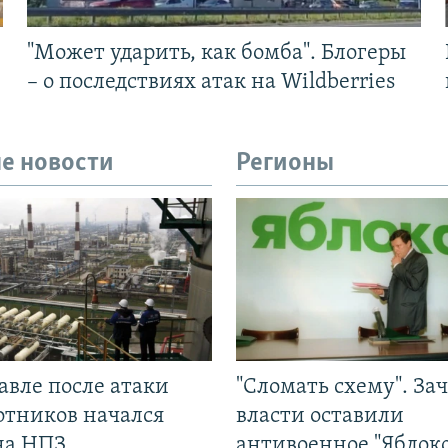
"Может ударить, как бомба". Блогеры
– о последствиях атак на Wildberries
е новости
Регионы
авле после атаки
"Сломать схему". За
отников начался
власти оставили
на НПЗ
антивоенное "Яблоко