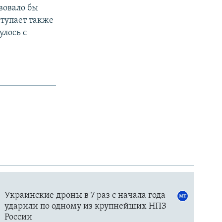
вовало бы
ступает также
лось с