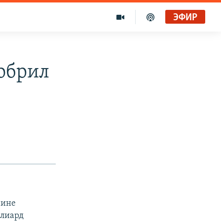
ЭФИР
обрил
аине
ллиард