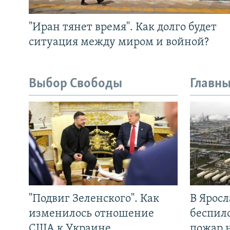
"Иран тянет время". Как долго будет
ситуация между миром и войной?
Выбор Свободы
Главны
"Подвиг Зеленского". Как
В Яросл
изменилось отношение
беспил
США к Украине
пожар 