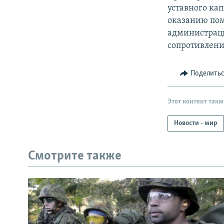
уставного ка
оказанию пом
администраци
сопротивлени
Поделить
Этот контент такж
Новости - мир
Смотрите также