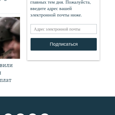
явили
и
плат