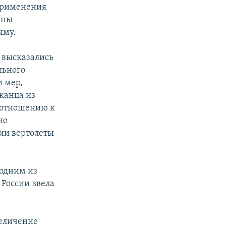
 применения
ены
ыму.
т высказались
льного
и мер,
канца из
 отношению к
но
ии вертолеты
 одним из
России ввела
величение