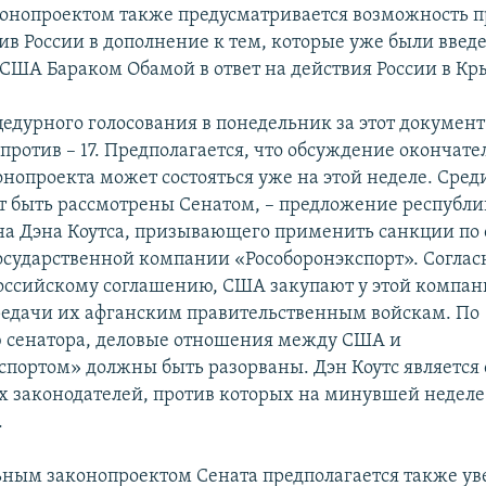
конопроектом также предусматривается возможность
ив России в дополнение к тем, которые уже были введ
США Бараком Обамой в ответ на действия России в Кр
цедурного голосования в понедельник за этот докумен
 против – 17. Предполагается, что обсуждение окончате
нопроекта может состояться уже на этой неделе. Сред
т быть рассмотрены Сенатом, – предложение республи
а Дэна Коутса, призывающего применить санкции по
осударственной компании «Рособоронэкспорт». Соглас
ссийскому соглашению, США закупают у этой компан
редачи их афганским правительственным войскам. По
 сенатора, деловые отношения между США и
спортом» должны быть разорваны. Дэн Коутс является
 законодателей, против которых на минувшей неделе 
.
ным законопроектом Сената предполагается также у