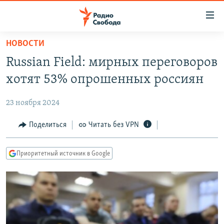
Ссылки
для
упрощенного
НОВОСТИ
ПРОГРАММЫ
доступа
Russian Field: мирных переговоров
ПОДКАСТЫ
Вернуться
хотят 53% опрошенных россиян
к
АВТОРСКИЕ ПРОЕКТЫ
основному
23 ноября 2024
ЦИТАТЫ СВОБОДЫ
содержанию
Вернутся
МНЕНИЯ
Поделиться
Читать без VPN
к
КУЛЬТУРА
главной
Приоритетный источник в Google
навигации
IDEL.РЕАЛИИ
Вернутся
КАВКАЗ.РЕАЛИИ
к
СЕВЕР.РЕАЛИИ
поиску
СИБИРЬ.РЕАЛИИ