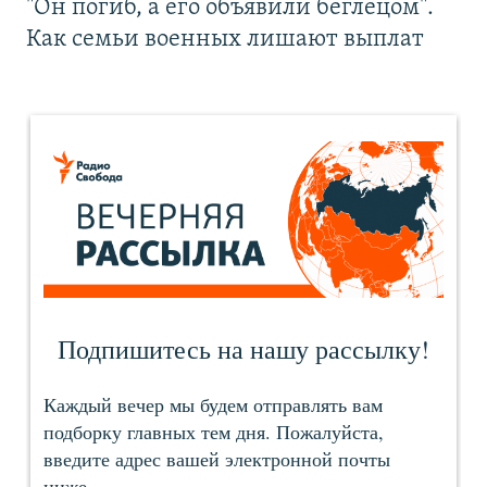
"Он погиб, а его объявили беглецом".
Как семьи военных лишают выплат