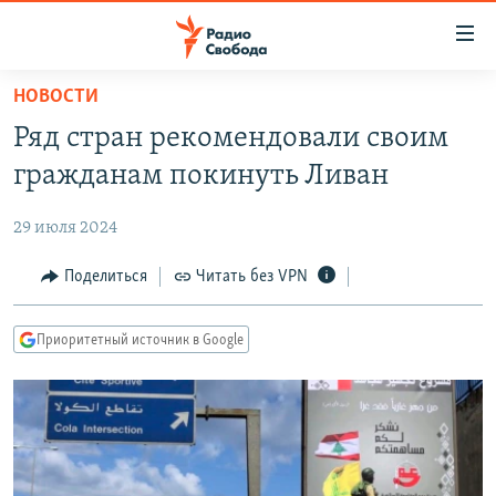
Ссылки
для
упрощенного
НОВОСТИ
ПРОГРАММЫ
доступа
Ряд стран рекомендовали своим
ПОДКАСТЫ
Вернуться
гражданам покинуть Ливан
к
АВТОРСКИЕ ПРОЕКТЫ
основному
29 июля 2024
ЦИТАТЫ СВОБОДЫ
содержанию
Вернутся
МНЕНИЯ
Поделиться
Читать без VPN
к
КУЛЬТУРА
главной
Приоритетный источник в Google
навигации
IDEL.РЕАЛИИ
Вернутся
КАВКАЗ.РЕАЛИИ
к
СЕВЕР.РЕАЛИИ
поиску
СИБИРЬ.РЕАЛИИ