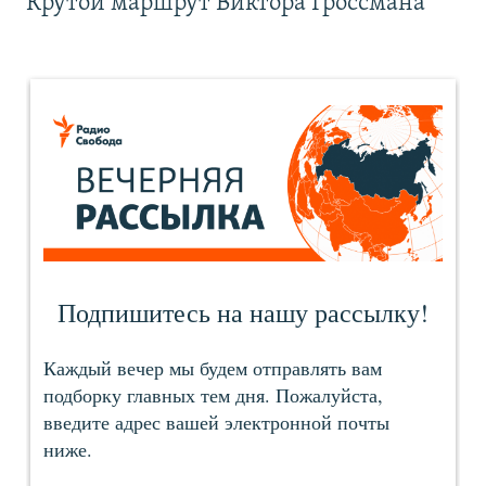
Крутой маршрут Виктора Гроссмана