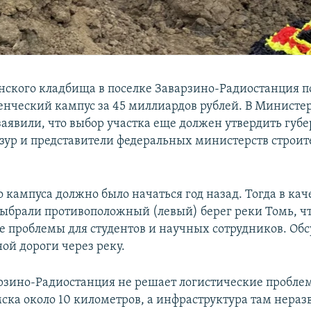
нского кладбища в поселке Заварзино-Радиостанция 
денческий кампус за 45 миллиардов рублей. В Министе
заявили, что выбор участка еще должен утвердить губ
ур и представители федеральных министерств строит
 кампуса должно было начаться год назад. Тогда в кач
выбрали противоположный (левый) берег реки Томь, чт
е проблемы для студентов и научных сотрудников. Об
ой дороги через реку.
рзино-Радиостанция не решает логистические проблем
ска около 10 километров, а инфраструктура там нераз