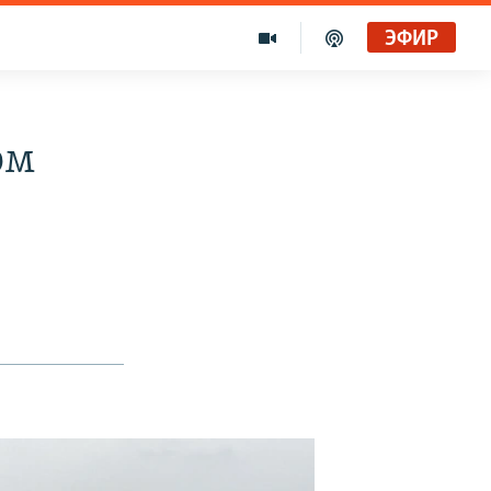
ЭФИР
ом