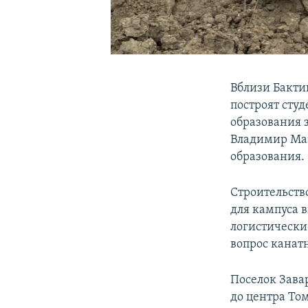
Вблизи Бакти
построят сту
образования 
Владимир Маз
образования.
Строительство
для кампуса 
логистически
вопрос канатн
Поселок Зава
до центра Том