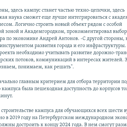
оны, здесь кампус станет частью техно-цепочки, здесь
кая наука сможет еще лучше интегрироваться с акад
несом. Логично строить новый объект рядом с особой
й зоной и Академгородком, прокомментировал выбор
ра по экономике Андрей Антонов. -С другой стороны, 
 инструментом развития города и его инфраструктуры.
роекта необходимо учитывать развитие дорожно-тра
ирских потоков, коммуникаций в интересах жителей. З
ознаем, понимаем, как решать".
ачально главным критерием для отбора территории по
о кампуса была пешеходная доступность до корпусов то
минут.
 строительстве кампуса для обучающихся всех шести в
но в 2019 году на Петербургском международном эко
олжны достроить к концу 2024 года. В нем смогут раз