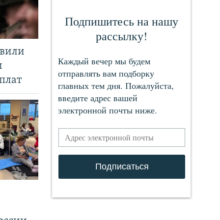
явили
и
плат
.