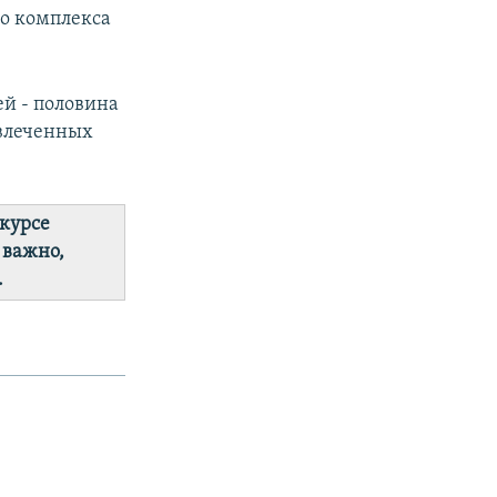
го комплекса
й - половина
ивлеченных
 курсе
 важно,
.