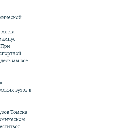
емической
 места
кампус
 При
нспортной
десь мы все
д
мских вузов в
узов Томска
номическом
меститься