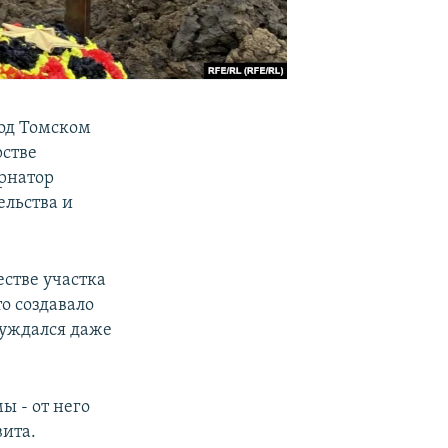
под Томском
рстве
ернатор
ельства и
естве участка
о создавало
суждался даже
ы - от него
вита.