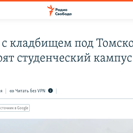
 с кладбищем под Томск
оят студенческий кампус
ся
Читать без VPN
сточник в Google