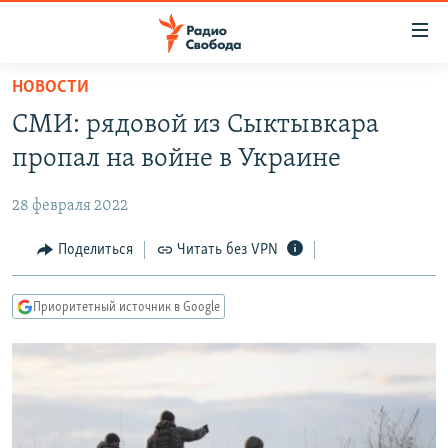
Ссылки
для
упрощенного
НОВОСТИ
ПРОГРАММЫ
доступа
СМИ: рядовой из Сыктывкара
ПОДКАСТЫ
Вернуться
пропал на войне в Украине
к
АВТОРСКИЕ ПРОЕКТЫ
основному
28 февраля 2022
ЦИТАТЫ СВОБОДЫ
содержанию
Вернутся
МНЕНИЯ
Поделиться
Читать без VPN
к
КУЛЬТУРА
главной
Приоритетный источник в Google
навигации
IDEL.РЕАЛИИ
Вернутся
КАВКАЗ.РЕАЛИИ
к
СЕВЕР.РЕАЛИИ
поиску
СИБИРЬ.РЕАЛИИ