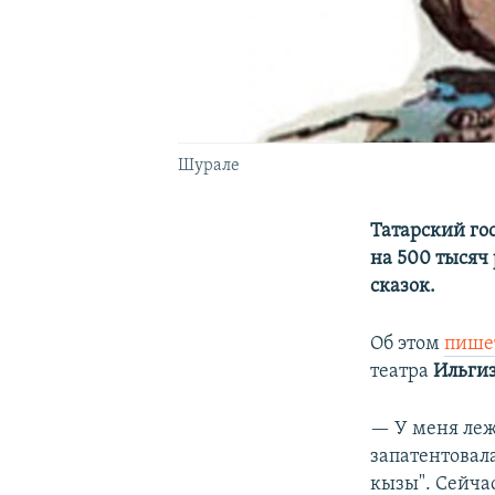
Шурале
Татарский го
на 500 тысяч
сказок.
Об этом
пише
театра
Ильгиз
— У меня леж
запатентовала
кызы". Сейчас