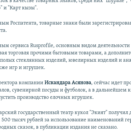
зок в качестве товарных знаков, среди них "Шурале", "
 и "Карт кызы".
ным Роспатента, товарные знаки были зарегистрирова
та.
ным сервиса Rusprofile, основным видом деятельност
овая торговля прочими бытовыми товарами, а дополн
 полых стеклянных изделий, ювелирных изделий и а
кже игр и игрушек.
иректора компании
Искандара Асянова
, сейчас идет пр
злов, сувенирной посуды и футболок, а в дальнейшем 
пустить производство елочных игрушек.
атарский государственный театр кукол "Экият" получил
 500 тысяч рублей за использование наименований ге
родных сказок, в публикации издания не сказано.