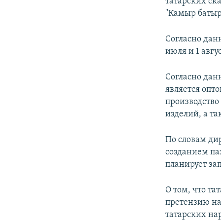
татарских ска
"Камыр батыр"
Согласно дан
июля и 1 авгус
Согласно дан
является опт
производство
изделий, а та
По словам д
созданием па
планирует за
О том, что т
претензию на
татарских на