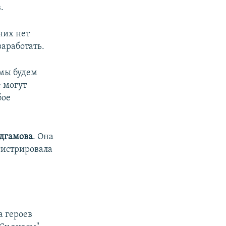
.
них нет
заработать.
 мы будем
е могут
бое
дгамова
. Она
гистрировала
а героев