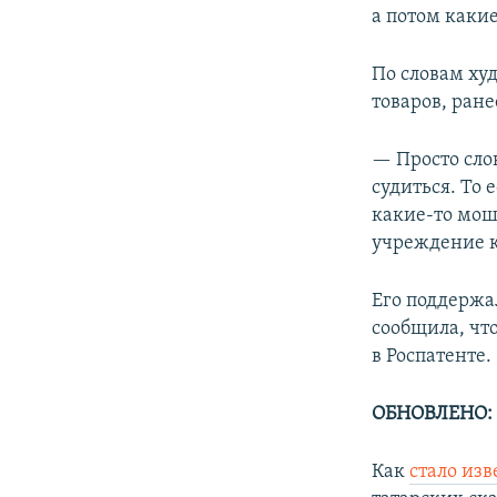
а потом какие
По словам худ
товаров, ран
— Просто слов
судиться. То
какие-то мош
учреждение к
Его поддержа
сообщила, чт
в Роспатенте.
ОБНОВЛЕНО:
Как
стало изв