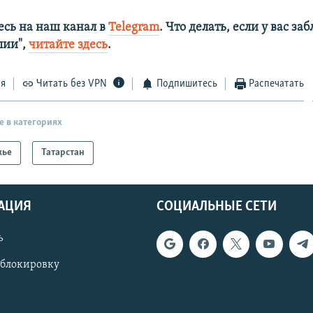
сь на наш канал в
Telegram
. Что делать, если у вас з
алии",
читайте здесь
.
ся
Читать без VPN
Подпишитесь
Распечатать
е в категориях
жье
Татарстан
АЦИЯ
СОЦИАЛЬНЫЕ СЕТИ
ь
 блокировку