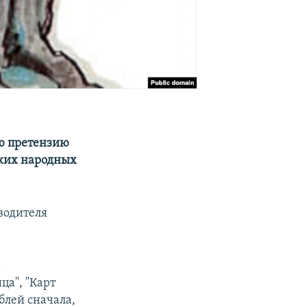
ую претензию
ских народных
водителя
а
ца", "Карт
блей сначала,