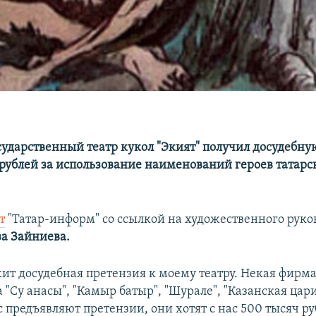
сударственный театр кукол "Экият" получил досудебн
 рублей за использование наименований героев татар
т
"Татар-информ" со ссылкой на художественного руко
а Зайниева.
ит досудебная претензия к моему театру. Некая фирм
 "Су анасы", "Камыр батыр", "Шурале", "Казанская цари
 предъявляют претензии, они хотят с нас 500 тысяч ру