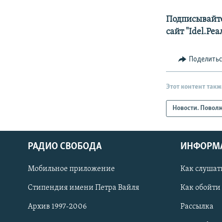
Подписывайте
сайт "Idel.Ре
Поделить
Этот контент такж
Новости. Повол
РАДИО СВОБОДА
ИНФОРМ
Мобильное приложение
Как слушат
СОЦИАЛЬНЫЕ СЕТИ
Стипендия имени Петра Вайля
Как обойти
Архив 1997-2006
Рассылка