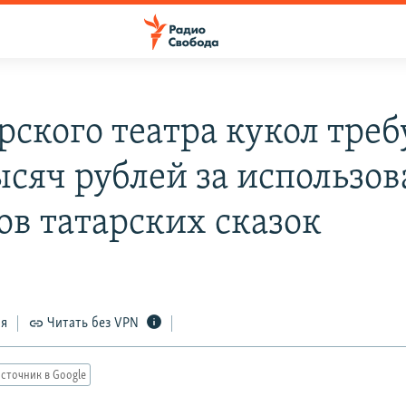
арского театра кукол тре
ысяч рублей за использо
ов татарских сказок
4
ся
Читать без VPN
сточник в Google