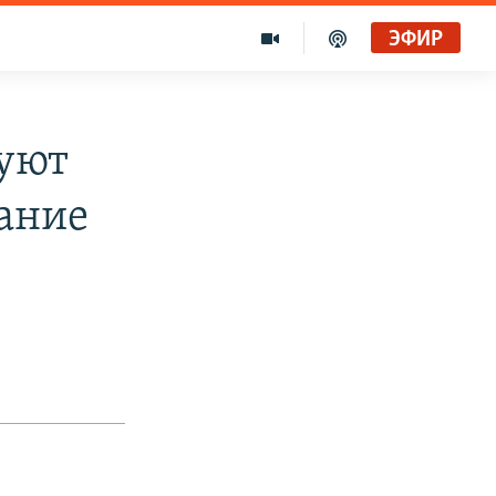
ЭФИР
буют
вание