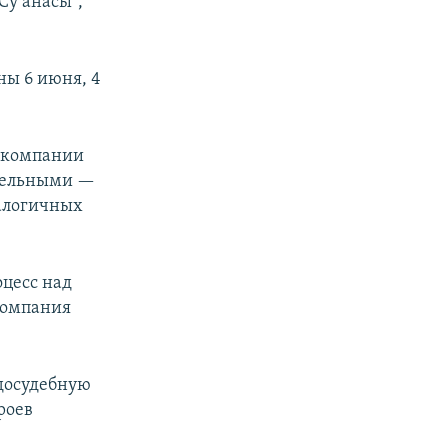
Су анасы",
ны 6 июня, 4
и компании
ительными —
налогичных
оцесс над
компания
 досудебную
роев