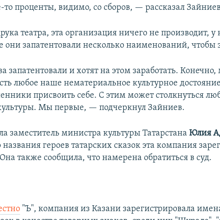
-то проценты, видимо, со сборов, — рассказал Зайниев
рука театра, эта организация ничего не производит, у 
ее они запатентовали несколько наименований, чтобы 
а запатентовали и хотят на этом заработать. Конечно,
 есть любое наше нематериальное культурное достояни
енники присвоить себе. С этим может столкнуться лю
ультуры. Мы первые, — подчеркнул Зайниев.
ла заместитель министра культуры Татарстана
Юлия А
о названия героев татарских сказок эта компания заре
 Она также сообщила, что намерена обратиться в суд.
естно
"Ъ", компания из Казани зарегистрировала имен