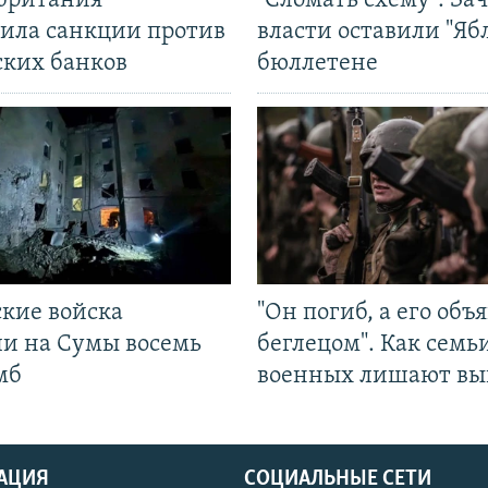
британия
"Сломать схему". За
ила санкции против
власти оставили "Ябл
ских банков
бюллетене
ские войска
"Он погиб, а его объ
ли на Сумы восемь
беглецом". Как семь
мб
военных лишают вы
АЦИЯ
СОЦИАЛЬНЫЕ СЕТИ