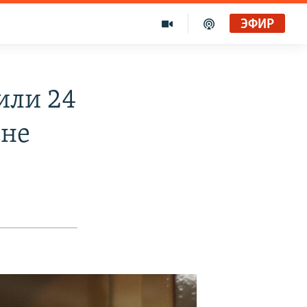
ЭФИР
или 24
ене