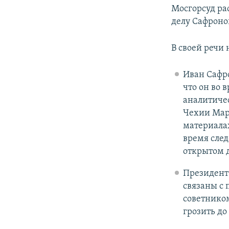
Мосгорсуд рас
делу Сафроно
В своей речи 
Иван Сафро
что он во 
аналитиче
Чехии Мар
материалах
время след
открытом д
Президент
связаны с 
советником
грозить до