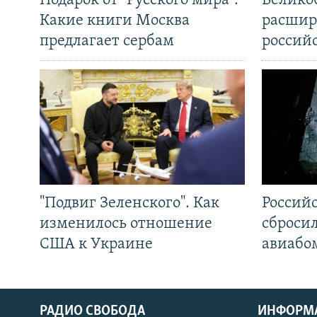
Подарок от "Русского мира".
Велико
Какие книги Москва
расшир
предлагает сербам
россий
"Подвиг Зеленского". Как
Россий
изменилось отношение
сброси
США к Украине
авиабо
РАДИО СВОБОДА
ИНФОРМ