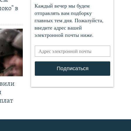
чем
око" в
явили
и
плат