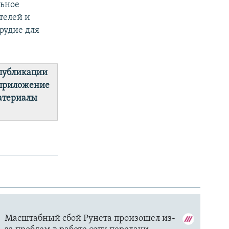
льное
етелей и
рудие для
 публикации
 приложение
материалы