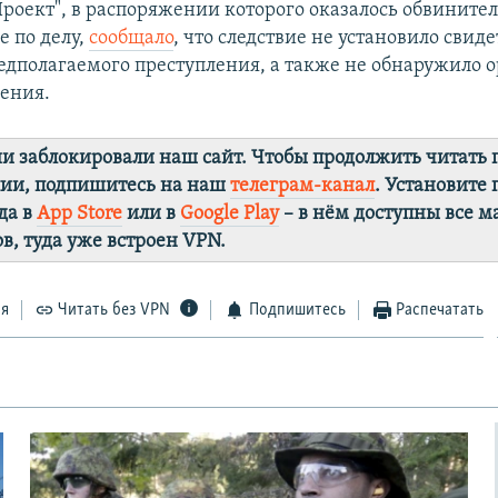
роект", в распоряжении которого оказалось обвините
 по делу,
сообщало
, что следствие не установило свид
дполагаемого преступления, а также не обнаружило о
ения.
ии заблокировали наш сайт. Чтобы продолжить читать
лии, подпишитесь на наш
телеграм-канал
. Установите
да в
App Store
или в
Google Play
– в нём доступны все 
в, туда уже встроен VPN.
ся
Читать без VPN
Подпишитесь
Распечатать