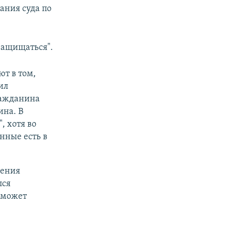
ания суда по
 защищаться".
ют в том,
ил
ражданина
на. В
, хотя во
нные есть в
нения
лся
 может