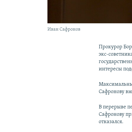
Иван Сафронов
Прокурор Бор
экс-советника
государствен
интересы под
Максимальный 
Сафронову вм
В перерыве п
Сафронову пр
отказался.