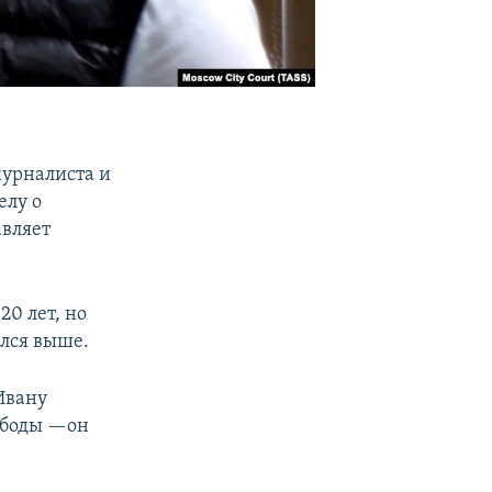
журналиста и
елу о
авляет
20 лет, но
ался выше.
вану
вободы —он