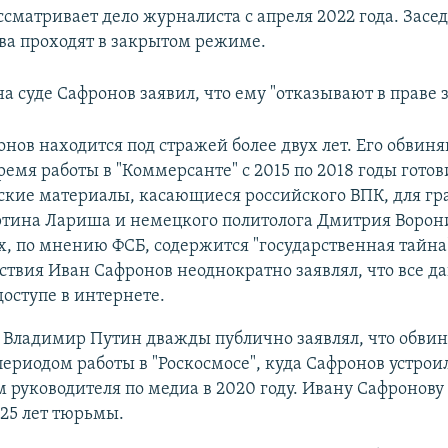
сматривает дело журналиста с апреля 2022 года. Засед
ва проходят в закрытом режиме.
на суде Сафронов заявил, что ему "отказывают в праве
нов находится под стражей более двух лет. Его обвиня
время работы в "Коммерсанте" с 2015 по 2018 годы готов
ские материалы, касающиеся российского ВПК, для г
тина Лариша и немецкого политолога Дмитрия Ворони
, по мнению ФСБ, содержится "государственная тайна"
ствия Иван Сафронов неоднократно заявлял, что все да
оступе в интернете.
 Владимир Путин дважды публично заявлял, что обви
периодом работы в "Роскосмосе", куда Сафронов устрои
 руководителя по медиа в 2020 году. Ивану Сафронову
 25 лет тюрьмы.