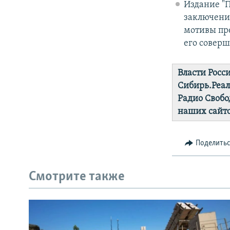
Издание "П
заключение
мотивы пре
его соверш
Власти Росс
Сибирь.Реа
Радио Свобо
наших сайто
Поделить
Смотрите также