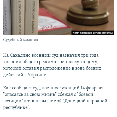
РАСПИСАНИЕ ВЕЩАНИЯ
ПОДПИШИТЕСЬ НА РАССЫЛКУ
СОЦИАЛЬНЫЕ СЕТИ
Cудебный молоток
На Сахалине военный суд назначил три года
колонии общего режима военнослужащему,
Все сайты РСЕ/РС
который оставил расположение в зоне боевых
действий в Украине.
Как сообщает суд, военнослужащий 14 февраля
"опасаясь за свою жизнь" сбежал с "боевой
позиции" в так называемой "Донецкой народной
республике".