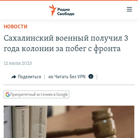
Ссылки
для
упрощенного
НОВОСТИ
ПРОГРАММЫ
доступа
Сахалинский военный получил 3
ПОДКАСТЫ
Вернуться
года колонии за побег с фронта
к
АВТОРСКИЕ ПРОЕКТЫ
основному
12 июля 2023
ЦИТАТЫ СВОБОДЫ
содержанию
Вернутся
МНЕНИЯ
Поделиться
Читать без VPN
к
КУЛЬТУРА
главной
Приоритетный источник в Google
навигации
IDEL.РЕАЛИИ
Вернутся
КАВКАЗ.РЕАЛИИ
к
СЕВЕР.РЕАЛИИ
поиску
СИБИРЬ.РЕАЛИИ